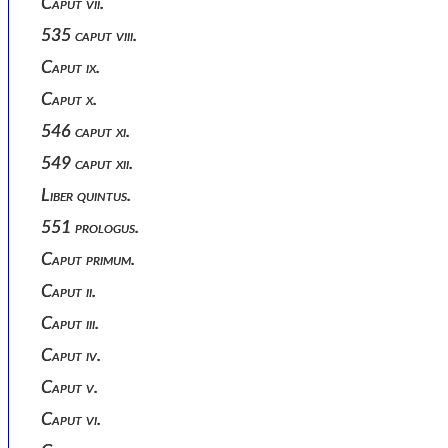
Caput vii.
535 caput viii.
Caput ix.
Caput x.
546 caput xi.
549 caput xii.
Liber quintus.
551 prologus.
Caput primum.
Caput ii.
Caput iii.
Caput iv.
Caput v.
Caput vi.