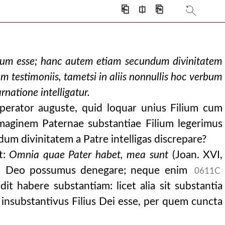
⎗
⎅
⎘
lium esse; hanc autem etiam secundum divinitatem
m testimoniis, tametsi in aliis nonnullis hoc verbum
rnatione intelligatur.
perator auguste, quid loquar unius Filium cum
imaginem Paternae substantiae Filium legerimus
undum divinitatem a Patre intelligas discrepare?
t:
Omnia quae Pater habet, mea sunt
(Joan. XVI,
 in Deo possumus denegare; neque enim
0611C
edit habere substantiam: licet alia sit substantia
t insubstantivus Filius Dei esse, per quem cuncta