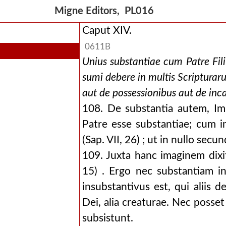
Migne Editors, PL016
Caput XIV.
0611B
Unius substantiae cum Patre Fi
sumi debere in multis Scripturaru
aut de possessionibus aut de inca
108. De substantia autem, Im
Patre esse substantiae; cum 
(Sap. VII, 26) ; ut in nullo sec
109. Juxta hanc imaginem dixi
15) . Ergo nec substantiam
insubstantivus est, qui aliis d
Dei, alia creaturae. Nec posse
subsistunt.