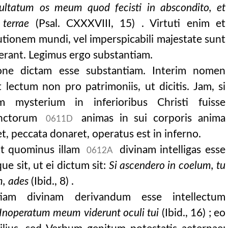
ultatum os meum quod fecisti in abscondito, et
 terrae
(Psal. CXXXVIII, 15) . Virtuti enim et
tutionem mundi, vel imperspicabili majestate sunt
erant. Legimus ergo substantiam.
one dictam esse substantiam. Interim nomen
 lectum non pro patrimoniis, ut dicitis. Jam, si
m mysterium in inferioribus Christi fuisse
unctorum
animas in sui corporis anima
0611D
et, peccata donaret, operatus est in inferno.
at quominus illam
divinam intelligas esse
0612A
e sit, ut ei dictum sit:
Si ascendero in coelum, tu
m, ades
(Ibid., 8) .
iam divinam derivandum esse intellectum
Inoperatum meum viderunt oculi tui
(Ibid., 16) ; eo