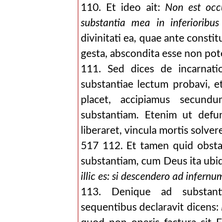
110. Et ideo ait:
Non est occ
substantia mea in inferioribus
divinitati ea, quae ante consti
gesta, abscondita esse non pot
111. Sed dices de incarnati
substantiae lectum probavi, et
placet, accipiamus secundu
substantiam. Etenim ut def
liberaret, vincula mortis solver
517 112. Et tamen quid obst
substantiam, cum Deus ita ubiqu
illic es: si descendero ad infernu
113. Denique ad substant
sequentibus declaravit dicens: