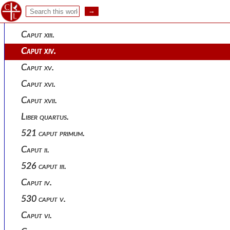
Caput xi.
Caput xii.
Caput xiii.
Caput xiv.
Caput xv.
Caput xvi.
Caput xvii.
Liber quartus.
521 caput primum.
Caput ii.
526 caput iii.
Caput iv.
530 caput v.
Caput vi.