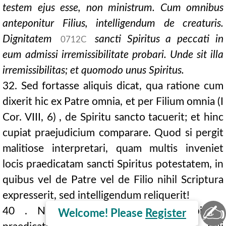
testem ejus esse, non ministrum. Cum omnibus
anteponitur Filius, intelligendum de creaturis.
Dignitatem
sancti Spiritus a peccati in
0712C
eum admissi irremissibilitate probari. Unde sit illa
irremissibilitas; et quomodo unus Spiritus.
32. Sed fortasse aliquis dicat, qua ratione cum
dixerit hic ex Patre omnia, et per Filium omnia (I
Cor. VIII, 6) , de Spiritu sancto tacuerit; et hinc
cupiat praejudicium comparare. Quod si pergit
malitiose interpretari, quam multis inveniet
locis praedicatam sancti Spiritus potestatem, in
quibus vel de Patre vel de Filio nihil Scriptura
expresserit, sed intelligendum reliquerit!
✍
40 . Numquid ergo cum gratia Spiritus
Welcome! Please
Register