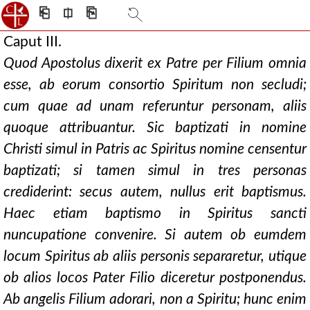
⎗
⎅
⎘
Caput III.
Quod Apostolus dixerit ex Patre per Filium omnia
esse, ab eorum consortio Spiritum non secludi;
cum quae ad unam referuntur personam, aliis
quoque attribuantur. Sic baptizati in nomine
Christi simul in Patris ac Spiritus nomine censentur
baptizati; si tamen simul in tres personas
crediderint: secus autem, nullus erit baptismus.
Haec etiam baptismo in Spiritus sancti
nuncupatione convenire. Si autem ob eumdem
locum Spiritus ab aliis personis separaretur, utique
ob alios locos Pater Filio diceretur postponendus.
Ab angelis Filium adorari, non a Spiritu; hunc enim