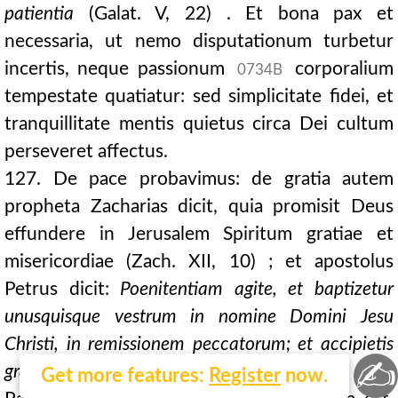
patientia
(Galat. V, 22) . Et bona pax et
necessaria, ut nemo disputationum turbetur
incertis, neque passionum
corporalium
0734B
tempestate quatiatur: sed simplicitate fidei, et
tranquillitate mentis quietus circa Dei cultum
perseveret affectus.
127. De pace probavimus: de gratia autem
propheta Zacharias dicit, quia promisit Deus
effundere in Jerusalem Spiritum gratiae et
misericordiae (Zach. XII, 10) ; et apostolus
Petrus dicit:
Poenitentiam agite, et baptizetur
unusquisque vestrum in nomine Domini Jesu
Christi, in remissionem peccatorum; et accipietis
✍
gratiam Spiritus sancti
(Act. II, 38) . Ergo sicut
Get more features:
Register
now.