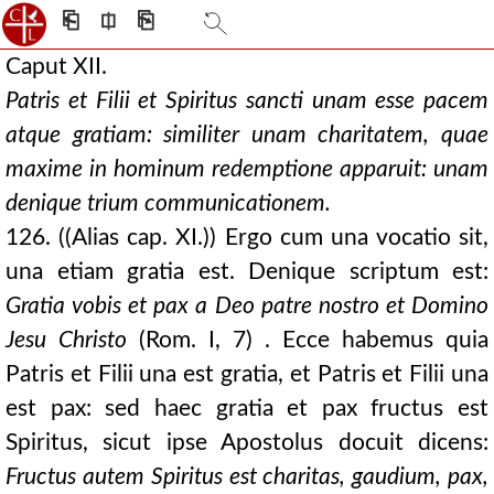
⎗
⎅
⎘
Caput XII.
Patris et Filii et Spiritus sancti unam esse pacem
atque gratiam: similiter unam charitatem, quae
maxime in hominum redemptione apparuit: unam
denique trium communicationem.
126. ((Alias cap. XI.)) Ergo cum una vocatio sit,
una etiam gratia est. Denique scriptum est:
Gratia vobis et pax a Deo patre nostro et Domino
Jesu Christo
(Rom. I, 7) . Ecce habemus quia
Patris et Filii una est gratia, et Patris et Filii una
est pax: sed haec gratia et pax fructus est
Spiritus, sicut ipse Apostolus docuit dicens:
Fructus autem Spiritus est charitas, gaudium, pax,