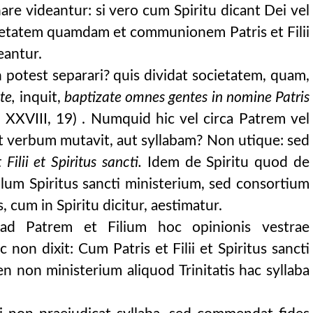
nare videantur: si vero cum Spiritu dicant Dei vel
cietatem quamdam et communionem Patris et Filii
eantur.
 potest separari? quis dividat societatem, quam,
Ite,
inquit,
baptizate omnes gentes in nomine Patris
 XXVIII, 19) . Numquid hic vel circa Patrem vel
t verbum mutavit, aut syllabam? Non utique: sed
 Filii et Spiritus sancti.
Idem de Spiritu quod de
lum Spiritus sancti ministerium, sed consortium
, cum in Spiritu dicitur, aestimatur.
ad Patrem et Filium hoc opinionis vestrae
 non dixit: Cum Patris et Filii et Spiritus sancti
n non ministerium aliquod Trinitatis hac syllaba