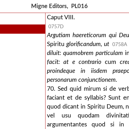
Migne Editors, PL016
Caput VIII.
0757D
Argutiam haereticorum qui Deum
Spiritu
glorificandum, ut
0758A
diluit: quamobrem particulam
i
facit: at e contrario
cum
cre
proindeque in iisdem praepo
personarum conjunctionem.
70. Sed quid mirum si de ver
faciant et de syllabis? Sunt 
quod dicant in Spiritu Deum, n
vel usu quodam divinita
argumentantes quod si in