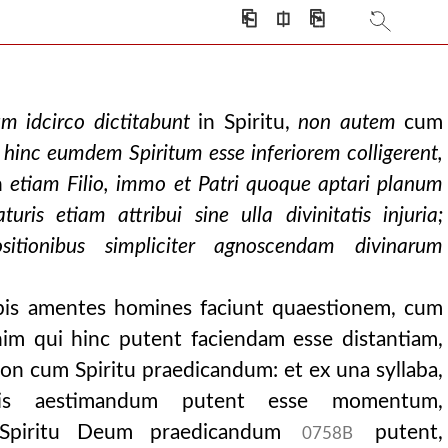
⎗
⎅
⎘
 idcirco dictitabunt
in Spiritu,
non autem
cum
hinc eumdem Spiritum esse inferiorem colligerent,
n
etiam Filio, immo et Patri quoque aptari planum
aturis etiam attribui sine ulla divinitatis injuria;
sitionibus simpliciter agnoscendam divinarum
bis amentes homines faciunt quaestionem, cum
enim qui hinc putent faciendam esse distantiam,
on cum Spiritu praedicandum: et ex una syllaba,
tis aestimandum putent esse momentum,
 Spiritu Deum praedicandum
putent,
0758B