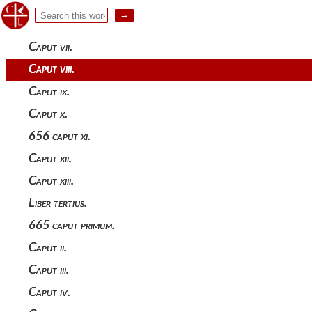
640 caput v.
643 caput vi.
Caput vii.
Caput viii.
Caput ix.
Caput x.
656 caput xi.
Caput xii.
Caput xiii.
Liber tertius.
665 caput primum.
Caput ii.
Caput iii.
Caput iv.