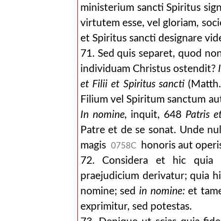
ministerium sancti Spiritus sig
virtutem esse, vel gloriam, so
et Spiritus sancti designare vid
71. Sed quis separet, quod non
individuam Christus ostendit?
et Filii et Spiritus sancti
(Matth.
Filium vel Spiritum sanctum au
In nomine,
inquit, 648
Patris et
Patre et de se sonat. Unde nul
magis
honoris aut operis
0758C
72. Considera et hic quia 
praejudicium derivatur; quia hic
nomine; sed
in nomine:
et tame
exprimitur, sed potestas.