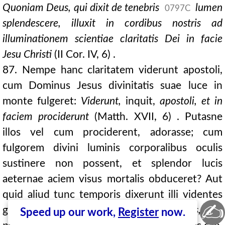
Quoniam Deus, qui dixit de tenebris
lumen
0797C
splendescere, illuxit in cordibus nostris ad
illuminationem scientiae
claritatis Dei in facie
Jesu Christi
(II Cor. IV, 6) .
87. Nempe hanc claritatem viderunt apostoli,
cum Dominus Jesus divinitatis suae luce in
monte fulgeret:
Viderunt,
inquit,
apostoli, et in
faciem prociderunt
(Matth. XVII, 6) . Putasne
illos vel cum prociderent, adorasse; cum
fulgorem divini luminis corporalibus oculis
sustinere non possent, et splendor lucis
aeternae aciem visus mortalis obduceret? Aut
quid aliud tunc temporis dixerunt illi videntes
✍
gloriam ejus, nisi:
Venite adoremus, et
Speed up our work,
Register
now.