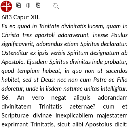
⎗
⎅
⎘
683 Caput XII.
Ex eo quod in Trinitate divinitatis lucem, quam in
Christo tres apostoli adoraverunt, inesse Paulus
significaverit, adorandus etiam Spiritus declaratur.
Ostenditur ex ipsis verbis Spiritum designatum ab
Apostolo. Ejusdem Spiritus divinitas inde probatur,
quod templum habeat, in quo non ut sacerdos
habitet, sed ut Deus: nec non cum Patre ac Filio
adoretur; unde in iisdem naturae unitas intelligitur.
86. An vero negat aliquis adorandam
divinitatem Trinitatis aeternae? cum et
Scripturae divinae inexplicabilem majestatem
exprimant Trinitatis, sicut alibi Apostolus dicit: