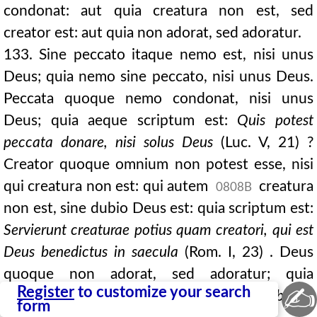
condonat: aut quia creatura non est, sed
creator est: aut quia non adorat, sed adoratur.
133. Sine peccato itaque nemo est, nisi unus
Deus; quia nemo sine peccato, nisi unus Deus.
Peccata quoque nemo condonat, nisi unus
Deus; quia aeque scriptum est:
Quis potest
peccata donare, nisi solus Deus
(Luc. V, 21) ?
Creator quoque omnium non potest esse, nisi
qui creatura non est: qui autem
creatura
0808B
non est, sine dubio Deus est: quia scriptum est:
Servierunt creaturae potius quam
creatori, qui est
Deus benedictus in saecula
(Rom. I, 23) . Deus
quoque non adorat, sed adoratur; quia
✍
Register
to customize your search
scriptum est:
Dominum Deum tuum adorabis, et
form