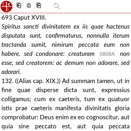
⎗
⎅
⎘
693 Caput XVIII.
Spiritus sancti divinitatem ex iis quae hactenus
disputata sunt, confirmaturus, nonnulla iterum
tractanda sumit, nimirum peccata eum non
habere, sed condonare: creaturam
non
0808A
esse, sed creatorem: ac demum non adorare, sed
adorari.
132. ((Alias cap. XIX.)) Ad summam tamen, ut in
fine quae disperse dicta sunt, expressius
colligamus; cum ex caeteris, tum ex quatuor
istis prae caeteris manifesta divinitatis gloria
comprobatur: Deus enim ex eo cognoscitur, aut
quia sine peccato est, aut quia peccata