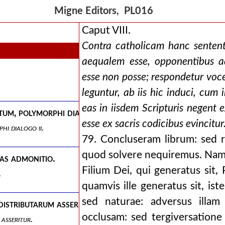
Migne Editors, PL016
Caput VIII.
Contra catholicam hanc sententi
aequalem esse, opponentibus a
esse non posse; respondetur voc
leguntur, ab iis hic induci, cum i
eas in iisdem Scripturis negent
m, polymorphi dialogo ii.
esse ex sacris codicibus evincitur
i dialogo ii.
79. Concluseram librum: sed r
quod solvere nequiremus. Nam
tas admonitio.
Filium Dei, qui generatus sit,
.
quamvis ille generatus sit, ist
sed naturae: adversus illam
stributarum asseritur.
occlusam: sed tergiversatione
asseritur.