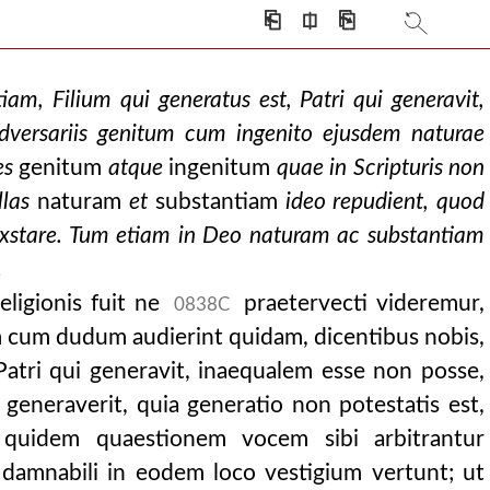
⎗
⎅
⎘
am, Filium qui generatus est, Patri qui generavit,
dversariis genitum cum ingenito ejusdem naturae
es
genitum
atque
ingenitum
quae in Scripturis non
llas
naturam
et
substantiam
ideo repudient, quod
 exstare. Tum etiam in Deo naturam ac substantiam
.
eligionis fuit ne
praetervecti videremur,
0838C
 cum dudum audierint quidam, dicentibus nobis,
 Patri qui generavit, inaequalem esse non posse,
e generaverit, quia generatio non potestatis est,
 quidem quaestionem vocem sibi arbitrantur
 damnabili in eodem loco vestigium vertunt; ut