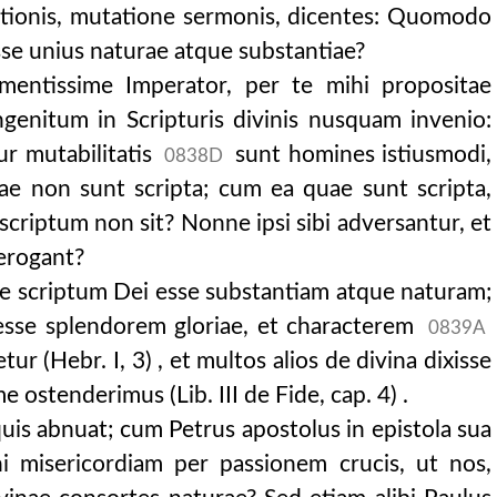
stionis, mutatione sermonis, dicentes: Quomodo
sse unius naturae atque substantiae?
mentissime Imperator, per te mihi propositae
genitum in Scripturis divinis nusquam invenio:
tur mutabilitatis
sunt homines istiusmodi,
0838D
ae non sunt scripta; cum ea quae sunt scripta,
 scriptum non sit? Nonne ipsi sibi adversantur, et
erogant?
e scriptum Dei esse substantiam atque naturam;
esse splendorem gloriae, et characterem
0839A
tur (Hebr. I, 3) , et multos alios de divina dixisse
me ostenderimus (Lib. III de Fide, cap. 4) .
is abnuat; cum Petrus apostolus in epistola sua
ni misericordiam per passionem crucis, ut nos,