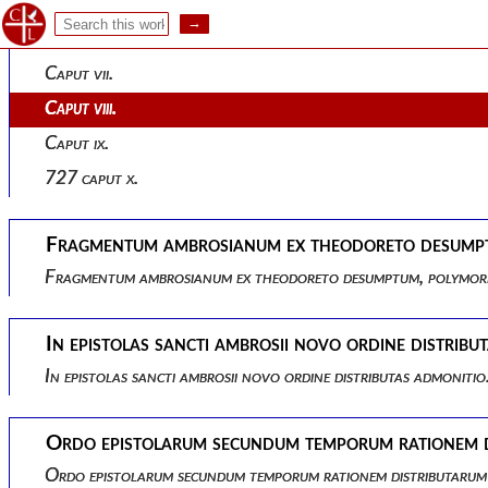
Caput v.
714 caput vi.
Caput vii.
Caput viii.
Caput ix.
727 caput x.
Fragmentum ambrosianum ex theodoreto desumptu
Fragmentum ambrosianum ex theodoreto desumptum, polymorph
In epistolas sancti ambrosii novo ordine distribu
In epistolas sancti ambrosii novo ordine distributas admonitio
Ordo epistolarum secundum temporum rationem di
Ordo epistolarum secundum temporum rationem distributarum 