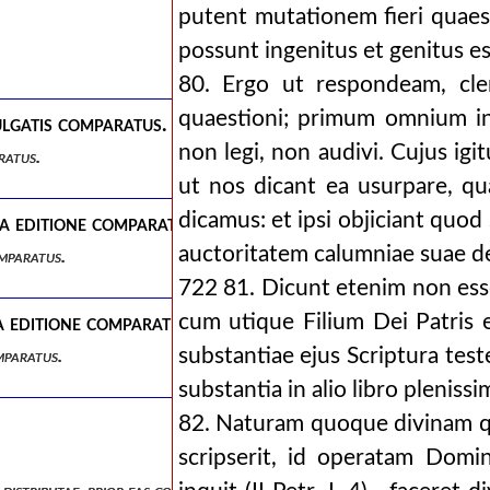
putent mutationem fieri quae
possunt ingenitus et genitus e
80. Ergo ut respondeam, cle
quaestioni; primum omnium in
lgatis comparatus.
non legi, non audivi. Cujus igi
ratus.
ut nos dicant ea usurpare, qu
dicamus: et ipsi objiciant quod
a editione comparatus.
auctoritatem calumniae suae d
omparatus.
722 81. Dicunt etenim non ess
cum utique Filium Dei Patris 
 editione comparatus.
substantiae ejus Scriptura teste
mparatus.
substantia in alio libro plenissi
82. Naturam quoque divinam qu
scripserit, id operatam Domi