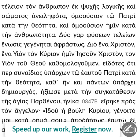
τέλειον τὸν ἄνθρωπον ἐκ ψυχῆς λογικῆς καὶ
σώματος ἀνειληφότα, ὁμοούσιον τῷ Πατρὶ
κατὰ τὴν θεότητα, καὶ ὁμοούσιον ἡμῖν κατὰ
τὴν ἀνθρωπότητα. Δύο γὰρ φύσεων τελείων
ἕνωσις γεγένηται ἀφράστως. Διὸ ἕνα Χριστὸν,
ἕνα Υἱὸν τὸν Κύριον ἡμῖν Ἰησοῦν Χριστὸν, τὸν
Υἱὸν τοῦ Θεοῦ καθομολογοῦμεν, εἰδότες ὅτι
περ συναΐδιος ὑπάρχων τῷ ἑαυτοῦ Πατρὶ κατὰ
τὴν θεότητα, καθ᾽ ἣν καὶ πάντων ὑπάρχει
δημιουργὸς, ἠξίωσε μετὰ τὴν συγκατάθεσιν
τῆς ἁγίας Παρθένου, ἡνίκα
εἴρηκε πρὸς
0847B
τὸν ἄγγελον· «Ἰδοὺ ἡ βούλη Κυρίου, γένοιτό
μοι κατὰ ῥῆμά σου,» ἀποῤῥήτως ἑαυτῷ ἐξ
✍
Speed up our work,
Register
now.
αὐτῆς οἰκοδομῆσαι ναὸν, καὶ τοῦτον ἑνῶσαι