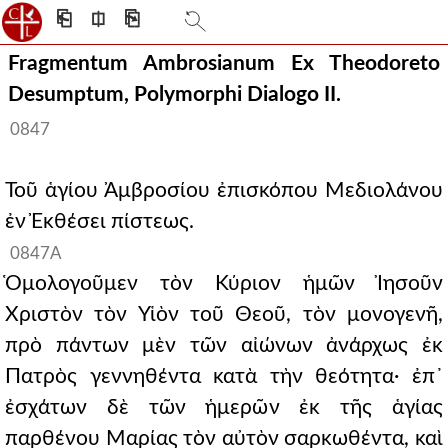
⎗
⎅
⎘
Fragmentum Ambrosianum Ex Theodoreto
Desumptum, Polymorphi Dialogo II.
0847
Τοῦ ἁγίου Ἀμβροσίου ἐπισκόπου Μεδιολάνου
ἐν Ἐκθέσει πίστεως.
0847A
Ὁμολογοῦμεν τὸν Κύριον ἡμῶν Ἰησοῦν
Χριστὸν τὸν Υἱὸν τοῦ Θεοῦ, τὸν μονογενῆ,
πρὸ πάντων μὲν τῶν αἰώνων ἀνάρχως ἐκ
Πατρὸς γεννηθέντα κατὰ τὴν θεότητα· ἐπ᾽
ἐσχάτων δὲ τῶν ἡμερῶν ἐκ τῆς ἁγίας
παρθένου Μαρίας τὸν αὐτὸν σαρκωθέντα, καὶ