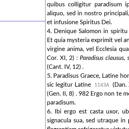
quibus colligitur paradisum 
aliquo, sed in nostro principal
et infusione Spiritus Dei.
4. Denique Salomon in spiritu
Et quia mysteria exprimit vel an
virgine anima, vel Ecclesia qu
Cor. XI, 2) :
Paradisus clausus, 
(Cant. IV, 12) .
5. Paradisus Graece, Latine hor
sic legitur Latine
(Dan. X
1143A
(Gen. II, 8) . 982 Ergo non te m
paradisum.
6. Ibi ergo est casta uxor, ub
signacula sua, sed utraque in 