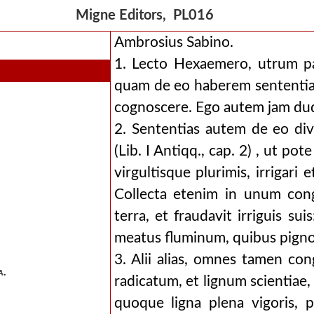
Migne Editors, PL016
Ambrosius Sabino.
1. Lecto Hexaemero, utrum pa
quam de eo haberem sententiam
cognoscere. Ego autem jam dud
2. Sententias autem de eo di
(Lib. I Antiqq., cap. 2) , ut po
virgultisque plurimis, irrigari
Collecta etenim in unum cong
terra, et fraudavit irriguis s
meatus fluminum, quibus pignora
3. Alii alias, omnes tamen con
a.
radicatum, et lignum scientia
quoque ligna plena vigoris, ple