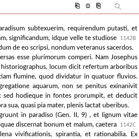
⎗
⎅
⎘
radisum subtexuerim, requirendum putasti, et
, significandum, idque velle te studiose
1142B
um de eo scripsi, nondum veteranus sacerdos.
versas esse plurimorum comperi. Nam Josephus
te historiographus, locum dicit refertum arboribus
 etiam flumine, quod dividatur in quatuor fluvios.
regatione aquarum, non se penitus exinanivit
uis: sed hodieque in fontes prorumpit, et deducit
 sua, quasi pia mater, plenis lactat uberibus.
gruunt in paradiso (Gen. II, 9) , et lignum vitae
e, quae discernat bonum et malum, caetera
1142C
na vivificationis, spirantia, et rationabilia. Ex