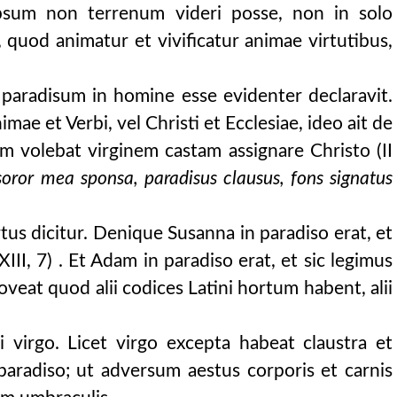
ipsum non terrenum videri posse, non in solo
i, quod animatur et vivificatur animae virtutibus,
 paradisum in homine esse evidenter declaravit.
imae et Verbi, vel Christi et Ecclesiae, ideo ait de
am volebat virginem castam assignare Christo (II
soror mea sponsa, paradisus clausus, fons signatus
tus dicitur. Denique Susanna in paradiso erat, et
III, 7) . Et Adam in paradiso erat, et sic legimus
oveat quod alii codices Latini hortum habent, alii
i virgo. Licet virgo excepta habeat claustra et
paradiso; ut adversum aestus corporis et carnis