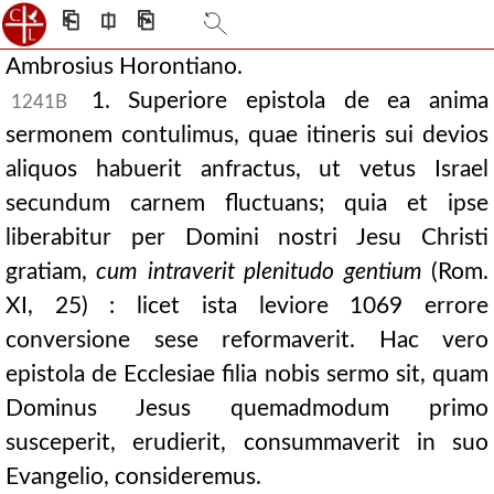
⎗
⎅
⎘
Ambrosius Horontiano.
1. Superiore epistola de ea anima
1241B
sermonem contulimus, quae itineris sui devios
aliquos habuerit anfractus, ut vetus Israel
secundum carnem fluctuans; quia et ipse
liberabitur per Domini nostri Jesu Christi
gratiam,
cum intraverit plenitudo gentium
(Rom.
XI, 25) : licet ista leviore 1069 errore
conversione sese reformaverit. Hac vero
epistola de Ecclesiae filia nobis sermo sit, quam
Dominus Jesus quemadmodum primo
susceperit, erudierit, consummaverit in suo
Evangelio, consideremus.