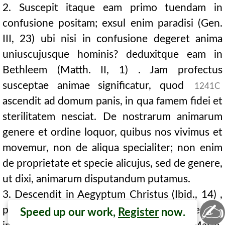
2. Suscepit itaque eam primo tuendam in
confusione positam; exsul enim paradisi (Gen.
III, 23) ubi nisi in confusione degeret anima
uniuscujusque hominis? deduxitque eam in
Bethleem (Matth. II, 1) . Jam profectus
susceptae animae significatur, quod
1241C
ascendit ad domum panis, in qua famem fidei et
sterilitatem nesciat. De nostrarum animarum
genere et ordine loquor, quibus nos vivimus et
movemur, non de aliqua specialiter; non enim
de proprietate et specie alicujus, sed de genere,
ut dixi, animarum disputandum putamus.
3. Descendit in Aegyptum Christus (Ibid., 14) ,
✍
patrocinium et ductum nostrae animae ferens,
Speed up our work,
Register
now.