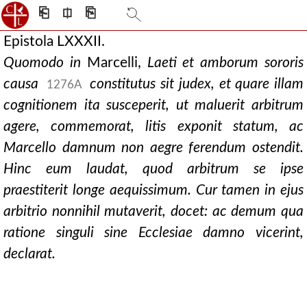
⎗
⎅
⎘
Epistola LXXXII.
Quomodo in
Marcelli,
Laeti et amborum sororis
causa
constitutus sit judex, et quare illam
1276A
cognitionem ita susceperit, ut maluerit arbitrum
agere, commemorat, litis exponit statum, ac
Marcello damnum non aegre ferendum ostendit.
Hinc eum laudat, quod arbitrum se ipse
praestiterit longe aequissimum. Cur tamen in ejus
arbitrio nonnihil mutaverit, docet: ac demum qua
ratione singuli sine Ecclesiae damno vicerint,
declarat.