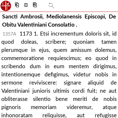
⎗
⎅
⎘
Sancti Ambrosii, Mediolanensis Episcopi, De
Obitu Valentiniani Consolatio .
1173 1. Etsi incrementum doloris sit, id
1357A
quod doleas, scribere; quoniam tamen
plerumque in ejus, quem amissum dolemus,
commemoratione requiescimus; eo quod in
scribendo dum in eum mentem dirigimus,
intentionemque defigimus, videtur nobis in
sermone reviviscere: signare aliquid de
Valentiniani junioris ultimis cordi fuit; ne aut
obliterasse silentio bene meriti de nobis
pignoris memoriam videremur, atque
inhonoratam reliquisse, aut refugisse