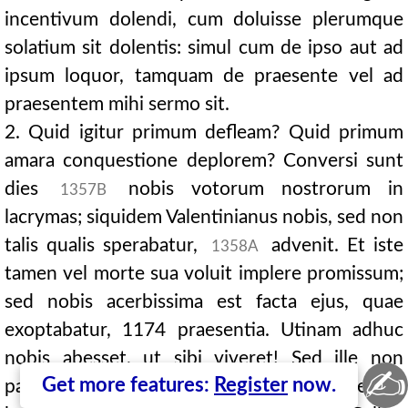
incentivum dolendi, cum doluisse plerumque
solatium sit dolentis: simul cum de ipso aut ad
ipsum loquor, tamquam de praesente vel ad
praesentem mihi sermo sit.
2. Quid igitur primum defleam? Quid primum
amara conquestione deplorem? Conversi sunt
dies
nobis votorum nostrorum in
1357B
lacrymas; siquidem Valentinianus nobis, sed non
talis qualis sperabatur,
advenit. Et iste
1358A
tamen vel morte sua voluit implere promissum;
sed nobis acerbissima est facta ejus, quae
exoptabatur, 1174 praesentia. Utinam adhuc
nobis abesset, ut sibi viveret! Sed ille non
✍
Get more features:
Register
now.
passus, cum audiret Alpes Italiae hoste infestari