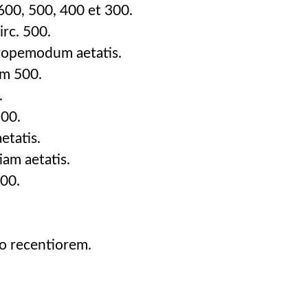
00, 500, 400 et 300.
rc. 500.
opemodum aetatis.
m 500.
.
500.
tatis.
am aetatis.
00.
 recentiorem.