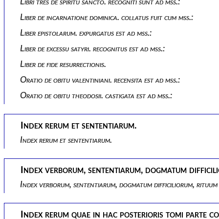
Libri tres de spiritu sancto. recogniti sunt ad mss.:
Liber de incarnatione dominica. collatus fuit cum mss.:
Liber epistolarum. expurgatus est ad mss.:
Liber de excessu satyri. recognitus est ad mss.:
Liber de fide resurrectionis.
Oratio de obitu valentiniani. recensita est ad mss.:
Oratio de obitu theodosii. castigata est ad mss.:
Index rerum et sententiarum.
Index rerum et sententiarum.
Index verborum, sententiarum, dogmatum difficilio
Index verborum, sententiarum, dogmatum difficiliorum, rituum 
Index rerum quae in hac posterioris tomi parte c