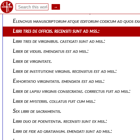
Elenchus manuscriptorum atque editorum codicum
Elenchus manuscriptorum atque editorum codicum ad quos exa
Libri tres de officiis. recensiti sunt ad mss.:
Libri tres de virginibus. castigati sunt ad mss.:
Liber de viduis. emendatus est ad mss.:
Liber de virginitate.
Liber de institutione virginis. recensitus est ad mss.:
Exhortatio virginitatis. emendata est ad mss.:
Liber de lapsu virginis consecratae. correctus fuit ad mss.:
Liber de mysteriis. collatus fuit cum mss.:
Sex libri de sacramentis.
Libri duo de poenitentia. recensiti sunt ex mss.:
Libri de fide ad gratianum. emendati sunt ad mss.: