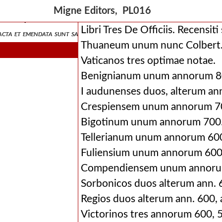
Migne Editors, PL016
 ad quos exacta et emendata sunt sancti ambrosii ope
Libri Tres De Officiis. Recensiti
cta et emendata sunt sancti ambrosii opera, quae in hoc secundo vo
Thuaneum unum nunc Colbert.
Vaticanos tres optimae notae.
Benignianum unum annorum 8
I audunenses duos, alterum ann
Crespiensem unum annorum 7
Bigotinum unum annorum 700
Tellerianum unum annorum 60
Fuliensium unum annorum 600
Compendiensem unum annorum 
Sorbonicos duos alterum ann. 6
Regios duos alterum ann. 600, 
Victorinos tres annorum 600, 