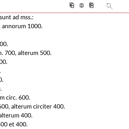
⎗
⎅
⎘
ra, quae in hoc secundo volumine continentur.
 sunt ad mss.:
lumine continentur.
 annorum 1000.
00.
. 700, alterum 500.
00.
.
0.
.
circ. 600.
00, alterum circiter 400.
alterum 400.
500 et 400.