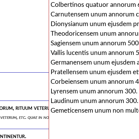
Colbertinos quatuor annorum 6
Carnutensem unum annorum ci
Dionysianum unum ejusdem pr
Theodoricensem unum annoru
Sagiensem unum annorum 500
Vallis lucentis unum annorum 
Germanensem unum ejusdem ae
Pratellensem unum ejusdem eti
Corbeiensem unum annorum 4
Lyrensem unum annorum 300.
Laudinum unum annorum 300.
rum, rituum veterum, etc. quae in notis explicantur.
Gemeticensem unum non multo
veterum, etc. quae in notis explicantur.
ontinentur.