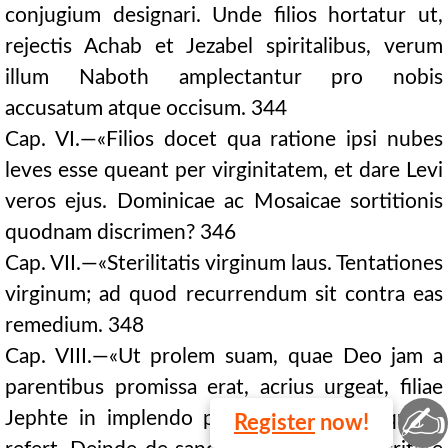
conjugium designari. Unde filios hortatur ut,
rejectis Achab et Jezabel spiritalibus, verum
illum Naboth amplectantur pro nobis
accusatum atque occisum. 344
Cap. VI.—«Filios docet qua ratione ipsi nubes
leves esse queant per virginitatem, et dare Levi
veros ejus. Dominicae ac Mosaicae sortitionis
quodnam discrimen? 346
Cap. VII.—«Sterilitatis virginum laus. Tentationes
virginum; ad quod recurrendum sit contra eas
remedium. 348
Cap. VIII.—«Ut prolem suam, quae Deo jam a
parentibus promissa erat, acrius urgeat, filiae
✍
Jephte in implendo paterno voto obsequium
Register
now!