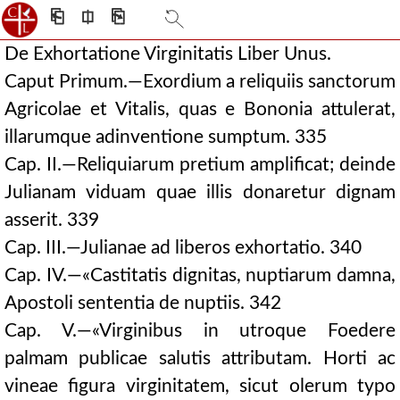
⎗
⎅
⎘
De Exhortatione Virginitatis Liber Unus.
Caput Primum.—Exordium a reliquiis sanctorum
Agricolae et Vitalis, quas e Bononia attulerat,
illarumque adinventione sumptum. 335
Cap. II.—Reliquiarum pretium amplificat; deinde
Julianam viduam quae illis donaretur dignam
asserit. 339
Cap. III.—Julianae ad liberos exhortatio. 340
Cap. IV.—«Castitatis dignitas, nuptiarum damna,
Apostoli sententia de nuptiis. 342
Cap. V.—«Virginibus in utroque Foedere
palmam publicae salutis attributam. Horti ac
vineae figura virginitatem, sicut olerum typo