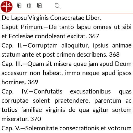
⎗
⎅
⎘
De Lapsu Virginis Consecratae Liber.
Caput Primum.—De tanto lapsu omnes ut sibi
et Ecclesiae condoleant excitat. 367
Cap. II.—Corruptam alloquitur, ipsius animae
statum ante et post crimen describens. 368
Cap. III.—Quam sit misera quae jam apud Deum
accessum non habeat, immo neque apud ipsos
homines. 369
Cap. IV.—Confutatis excusationibus quas
corruptae solent praetendere, parentum ac
totius familiae virginis de qua agitur sortem
miseratur. 370
Cap. V.—Solemnitate consecrationis et votorum