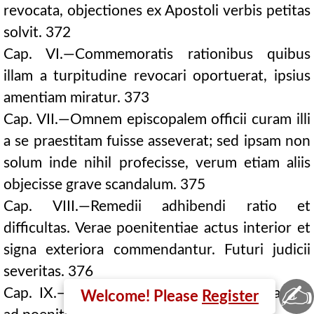
revocata, objectiones ex Apostoli verbis petitas
solvit. 372
Cap. VI.—Commemoratis rationibus quibus
illam a turpitudine revocari oportuerat, ipsius
amentiam miratur. 373
Cap. VII.—Omnem episcopalem officii curam illi
a se praestitam fuisse asseverat; sed ipsam non
solum inde nihil profecisse, verum etiam aliis
objecisse grave scandalum. 375
Cap. VIII.—Remedii adhibendi ratio et
difficultas. Verae poenitentiae actus interior et
signa exteriora commendantur. Futuri judicii
severitas. 376
✍
Cap. IX.—Virginis corruptorem objurgat atque
Welcome! Please
Register