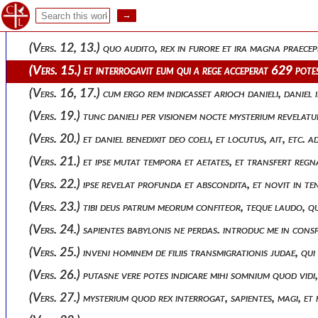
(vers. 5.) nisi indicaveritis mihi somnium et conjecturam ejus
(vers. 9, 10.) somnium itaque dicite mihi, ut sciam quod int
(vers. 12, 13.) quo audito, rex in furore et ira magna praecep
(vers. 15.) et interrogavit eum qui a rege acceperat 629 pot
(vers. 16, 17.) cum ergo rem indicasset arioch danieli, danie
(vers. 19.) tunc danieli per visionem nocte mysterium revelat
(vers. 20.) et daniel benedixit deo coeli, et locutus, ait, etc
(vers. 21.) et ipse mutat tempora et aetates, et transfert reg
(vers. 22.) ipse revelat profunda et abscondita, et novit in t
(vers. 23.) tibi deus patrum meorum confiteor, teque laudo, qu
(vers. 24.) sapientes babylonis ne perdas. introduc me in con
(vers. 25.) inveni hominem de filiis transmigrationis judae, qu
(vers. 26.) putasne vere potes indicare mihi somnium quod vi
(vers. 27.) mysterium quod rex interrogat, sapientes, magi, et