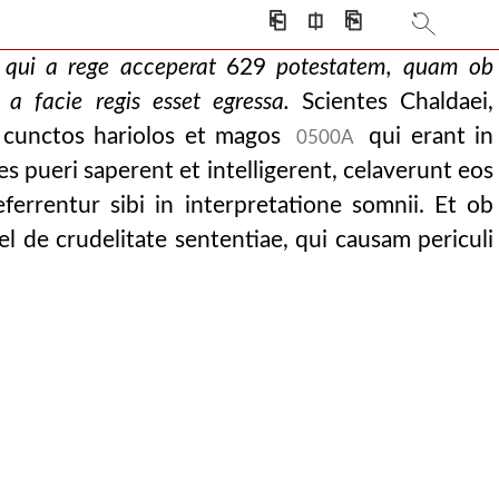
enam, proponit et
⎗
⎅
⎘
i coram rege dixerunt:
 qui a rege acceperat
629
potestatem, quam ob
es interficiebant
a facie regis esset egressa.
Scientes Chaldaei,
essa. scientes chald
cunctos hariolos et magos
qui erant in
0500A
 regi. et ingress
es pueri saperent et intelligerent, celaverunt eos
tionem ejus, dei r
ferrentur sibi in interpretatione somnii. Et ob
atque praestigi
l de crudelitate sententiae, qui causam periculi
eges, et regnis r
est dicere: o pr
 impetravit, ref
tatur clementiam d
invenisse se di
gnorare responderant,
d nos vertimus, i