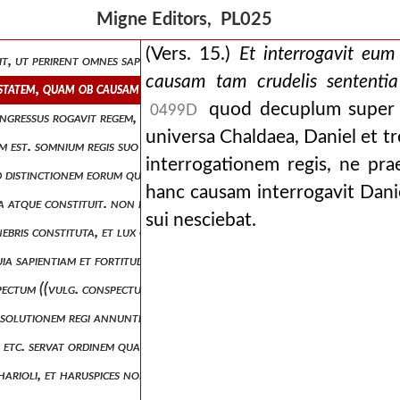
, peribitis vos, et domus vestrae publicabuntur, etc. comminatus est po
Migne Editors, PL025
erpretationem quoque ejus veram loquamini. respondentes ergo chaldae
(Vers. 15.)
Et interrogavit eum
it, ut perirent omnes sapientes babylonis. et egressa sententia sapient
causam tam crudelis sententia 
estatem, quam ob causam tam crudelis sententia a facie regis esset egr
quod decuplum super 
0499D
l ingressus rogavit regem, ut tempus daret sibi ad solutionem indicandam
universa Chaldaea, Daniel et tr
um est. somnium regis suo discit somnio: immo et somnium, et interpreta
interrogationem regis, ne prae
. ad distinctionem eorum qui versantur in terra, et daemoniacis artibus 
hanc causam interrogavit Danie
na atque constituit. non ergo miremur, si quando cernimus, et regibus r
sui nesciebat.
enebris constituta, et lux cum eo est. cui deus revelat profunda, et pot
ia sapientiam et fortitudinem dedisti mihi. ne sui videatur meriti, quod
spectum ((vulg. conspectu)) regis, et solutionem regi narrabo, etc. imi
i solutionem regi annuntiet. dei gratiam ad suam refert diligentiam, et 
di, etc. servat ordinem quaestionis, ut primum somnium quod se magi i
 harioli, et haruspices non queunt indicare regi. pro haruspicibus, quo