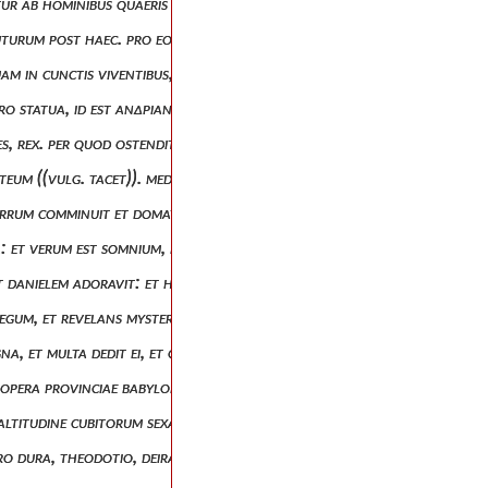
itur ab hominibus quaeris (( al. quaerit)) in terra, quod deus solus nov
t futurum post haec. pro eo quod est, post haec, soli lxx dies novissim
quam in cunctis viventibus, sacramentum hoc revelatum est: sed ut inte
. pro statua, id est ἀνδριάντι, quod solum interpretatus est symmachus,
tu es, rex. per quod ostenditur primum regnum babylonium auro pretios
enteum ((vulg. tacet)). medorum videlicet atque persarum, quod argenti
ferrum comminuit et domat omnia, sic comminuet et conteret omnia ha
: et verum est somnium, et fidelis interpretatio ejus. rursum revelati
t danielem adoravit: et hostias, et incensum praecepit ut sacrificaren
 regum, et revelans mysteria, quoniam potuisti aperire hoc sacrament
gna, et multa dedit ei, et constituit eum principem super omnes provinc
r opera provinciae babylonis sedrach, misac, et abdenago. ipse autem da
altitudine cubitorum sexaginta, latitudine cubitorum sex. velox oblivio
s. pro dura, theodotio, deira, symmachus durau, lxx περίβολον transtu