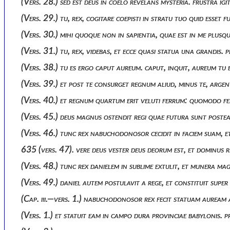
(vers. 28.) sed est deus in coelo revelans mysteria. frustra ig
(vers. 29.) tu, rex, cogitare coepisti in stratu tuo quid esse
(vers. 30.) mihi quoque non in sapientia, quae est in me plus
(vers. 31.) tu, rex, videbas, et ecce quasi statua una grandis
(vers. 38.) tu es ergo caput aureum. caput, inquit, aureum 
(vers. 39.) et post te consurget regnum aliud, minus te, arg
(vers. 40.) et regnum quartum erit veluti ferrum: quomodo 
(vers. 45.) deus magnus ostendit regi quae futura sunt postea
(vers. 46.) tunc rex nabuchodonosor cecidit in faciem suam, e
635 (vers. 47). vere deus vester deus deorum est, et dominus
(vers. 48.) tunc rex danielem in sublime extulit, et munera ma
(vers. 49.) daniel autem postulavit a rege, et constituit supe
(cap. iii.—vers. 1.) nabuchodonosor rex fecit statuam auream 
(vers. 1.) et statuit eam in campo dura provinciae babyloni