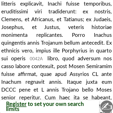
litteris explicavit, Inachi fuisse temporibus,
eruditissimi viri tradiderunt: ex nostris,
Clemens, et Africanus, et Tatianus; ex Judaeis,
Josephus, et Justus, veteris historiae
monimenta replicantes. Porro Inachus
quingentis annis Trojanum bellum antecedit. Ex
ethnicis vero, impius ille Porphyrius in quarto
sui operis
libro, quod adversum nos
0042A
casso labore contexuit, post Mosen Semiramim
fuisse affirmat, quae apud Assyrios CL ante
Inachum regnavit annis. Itaque juxta eum
DCCC pene et L annis Trojano bello Moses
senior reperitur. Cum haec ita se habeant,
✍
Register
to set your own search
necessarium duxi veritatem diligentius
limits