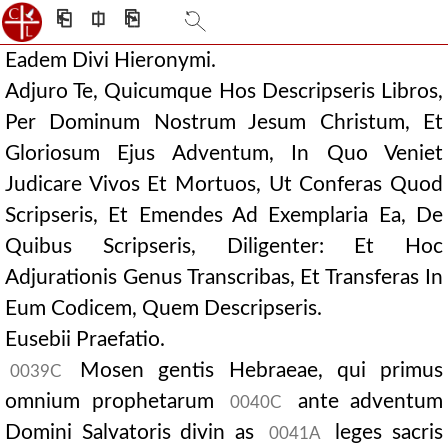
⎗
⎅
⎘
Eadem Divi Hieronymi.
Adjuro Te, Quicumque Hos Descripseris Libros,
Per Dominum Nostrum Jesum Christum, Et
Gloriosum Ejus Adventum, In Quo Veniet
Judicare Vivos Et Mortuos, Ut Conferas Quod
Scripseris, Et Emendes Ad Exemplaria Ea, De
Quibus Scripseris, Diligenter: Et Hoc
Adjurationis Genus Transcribas, Et Transferas In
Eum Codicem, Quem Descripseris.
Eusebii Praefatio.
Mosen gentis Hebraeae, qui primus
0039C
omnium prophetarum
ante adventum
0040C
Domini Salvatoris divin as
leges sacris
0041A