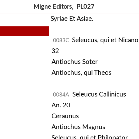
Migne Editors, PL027
Syriae Et Asiae.
Seleucus, qui et Nicano
0083C
32
Antiochus Soter
Antiochus, qui Theos
Seleucus Callinicus
0084A
An. 20
Ceraunus
Antiochus Magnus
Seleucus, qui et Philopator