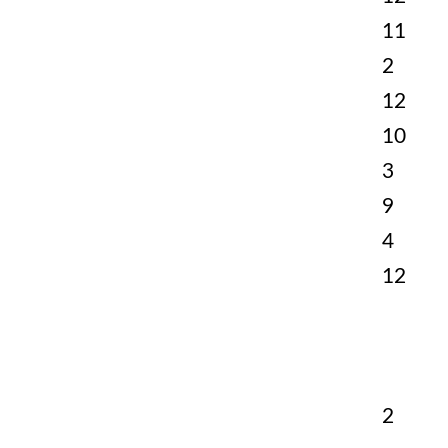
11
2
12
10
3
9
4
12
 subjecimus.
2