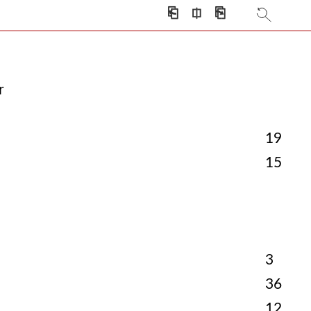
⎗
⎅
⎘
r
19
15
3
36
12