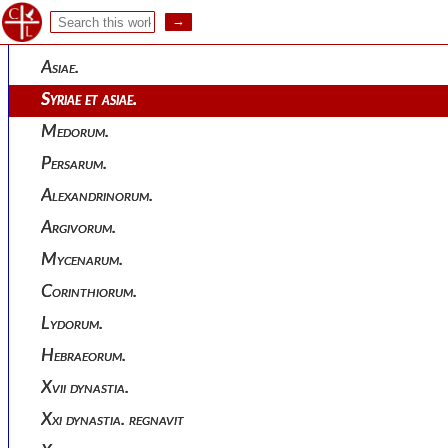
Reges assyriorum.
Lacedaemoniorum.
Asiae.
Syriae et asiae.
Medorum.
Persarum.
Alexandrinorum.
Argivorum.
Mycenarum.
Corinthiorum.
Lydorum.
Hebraeorum.
Xvii dynastia.
Xxi dynastia. regnavit