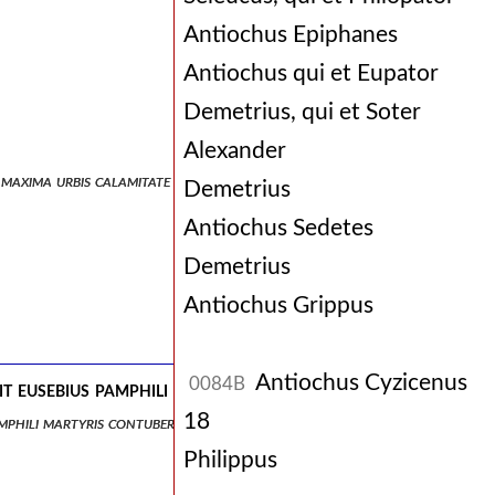
Antiochus Epiphanes
Antiochus qui et Eupator
Demetrius, qui et Soter
Alexander
in maxima urbis calamitate quandoque etiam creabatur
Demetrius
Antiochus Sedetes
Demetrius
Antiochus Grippus
Antiochus Cyzicenus
0084B
 eusebius pamphili martyris contubernalis, cui nos ista
18
mphili martyris contubernalis, cui nos ista subjecimus.
Philippus