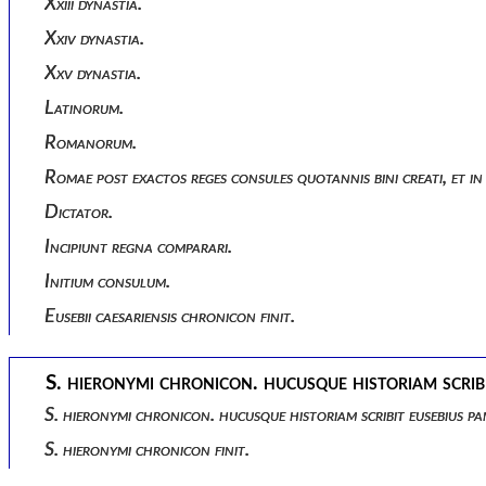
Xxiii dynastia.
Xxiv dynastia.
Xxv dynastia.
Latinorum.
Romanorum.
Romae post exactos reges consules quotannis bini creati, et 
Dictator.
Incipiunt regna comparari.
Initium consulum.
Eusebii caesariensis chronicon finit.
S. hieronymi chronicon. hucusque historiam scribit
S. hieronymi chronicon. hucusque historiam scribit eusebius pa
S. hieronymi chronicon finit.