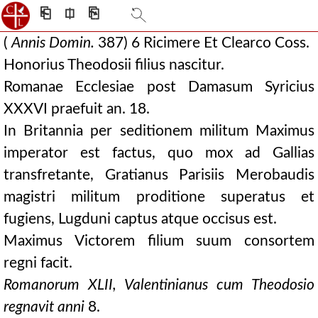
⎗
⎅
⎘
(
Annis Domin.
387) 6 Ricimere Et Clearco Coss.
Honorius Theodosii filius nascitur.
Romanae Ecclesiae post Damasum Syricius
XXXVI praefuit an. 18.
In Britannia per seditionem militum Maximus
imperator est factus, quo mox ad Gallias
transfretante, Gratianus Parisiis Merobaudis
magistri militum proditione superatus et
fugiens, Lugduni captus atque occisus est.
Maximus Victorem filium suum consortem
regni facit.
Romanorum XLII, Valentinianus cum Theodosio
regnavit anni
8.