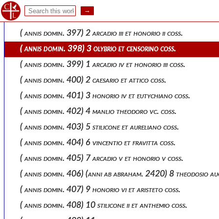
( annis domin. 395) 8 arcadio ii et rufino coss.
( annis domin. 396) (anni ab abraham. 2410) 1 theodosio iii 
( annis domin. 397) 2 arcadio iii et honorio ii coss.
( annis domin. 398) 3 olybrio et censorino coss.
( annis domin. 399) 1 arcadio iv et honorio iii coss.
( annis domin. 400) 2 caesario et attico coss.
( annis domin. 401) 3 honorio iv et eutychiano coss.
( annis domin. 402) 4 manlio theodoro vc. coss.
( annis domin. 403) 5 stilicone et aureliano coss.
( annis domin. 404) 6 vincentio et fravitta coss.
( annis domin. 405) 7 arcadio v et honorio v coss.
( annis domin. 406) (anni ab abraham. 2420) 8 theodosio augus
( annis domin. 407) 9 honorio vi et aristeto coss.
( annis domin. 408) 10 stilicone ii et anthemio coss.