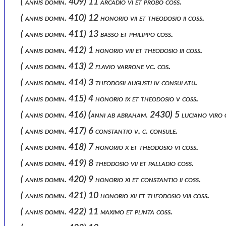
( annis domin. 409) 11 arcadio vi et probo coss.
( annis domin. 410) 12 honorio vii et theodosio ii coss.
( annis domin. 411) 13 basso et philippo coss.
( annis domin. 412) 1 honorio viii et theodosio iii coss.
( annis domin. 413) 2 flavio varrone vc. cos.
( annis domin. 414) 3 theodosii augusti iv consulatu.
( annis domin. 415) 4 honorio ix et theodosio v coss.
( annis domin. 416) (anni ab abraham. 2430) 5 luciano viro c
( annis domin. 417) 6 constantio v. c. consule.
( annis domin. 418) 7 honorio x et theodosio vi coss.
( annis domin. 419) 8 theodosio vii et palladio coss.
( annis domin. 420) 9 honorio xi et constantio ii coss.
( annis domin. 421) 10 honorio xii et theodosio viii coss.
( annis domin. 422) 11 maximo et plinta coss.