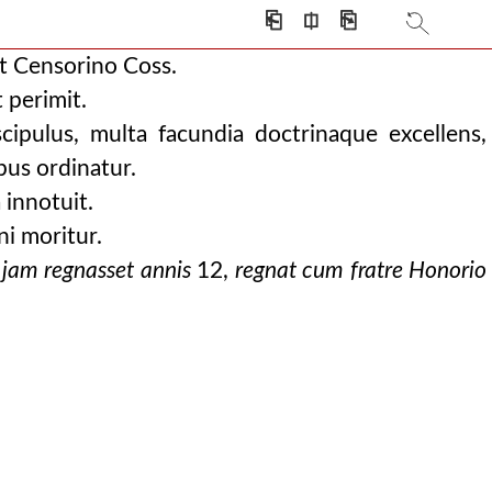
⎗
⎅
⎘
t Censorino Coss.
 perimit.
cipulus, multa facundia doctrinaque excellens,
pus ordinatur.
innotuit.
i moritur.
jam regnasset annis
12,
regnat cum fratre Honorio