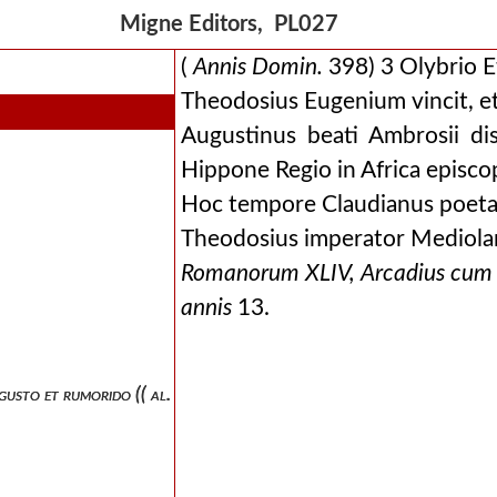
Migne Editors, PL027
et habundantio coss.
(
Annis Domin.
398) 3 Olybrio E
Theodosius Eugenium vincit, et
Augustinus beati Ambrosii dis
Hippone Regio in Africa episco
Hoc tempore Claudianus poeta 
Theodosius imperator Mediolan
Romanorum XLIV, Arcadius cum 
annis
13.
to et rumorido (( al. rimoridio, male )) coss.