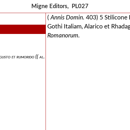
Migne Editors, PL027
(
Annis Domin.
403) 5 Stilicone 
Gothi Italiam, Alarico et Rhadag
Romanorum.
to et rumorido (( al. rimoridio, male )) coss.