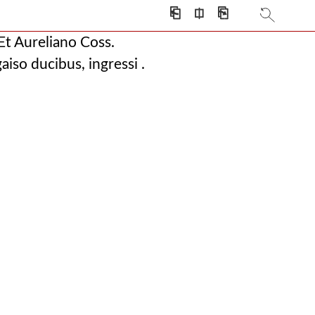
⎗
⎅
⎘
Et Aureliano Coss.
aiso ducibus, ingressi .