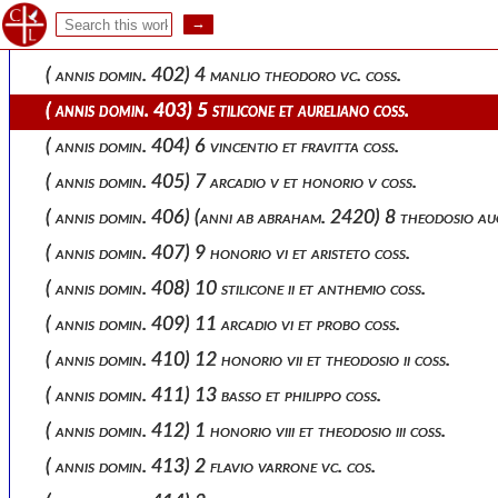
( annis domin. 400) 2 caesario et attico coss.
( annis domin. 401) 3 honorio iv et eutychiano coss.
( annis domin. 402) 4 manlio theodoro vc. coss.
( annis domin. 403) 5 stilicone et aureliano coss.
( annis domin. 404) 6 vincentio et fravitta coss.
( annis domin. 405) 7 arcadio v et honorio v coss.
( annis domin. 406) (anni ab abraham. 2420) 8 theodosio augus
( annis domin. 407) 9 honorio vi et aristeto coss.
( annis domin. 408) 10 stilicone ii et anthemio coss.
( annis domin. 409) 11 arcadio vi et probo coss.
( annis domin. 410) 12 honorio vii et theodosio ii coss.
( annis domin. 411) 13 basso et philippo coss.
( annis domin. 412) 1 honorio viii et theodosio iii coss.
( annis domin. 413) 2 flavio varrone vc. cos.