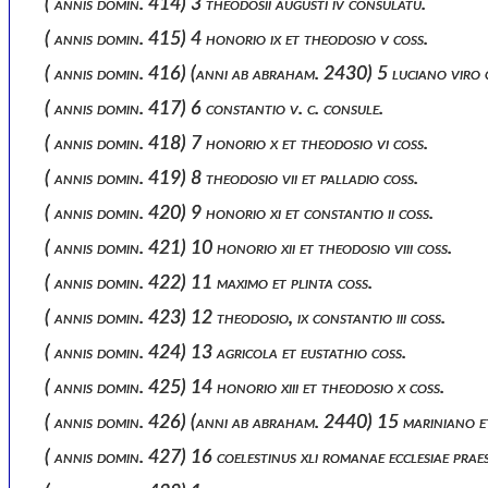
( annis domin. 414) 3 theodosii augusti iv consulatu.
( annis domin. 415) 4 honorio ix et theodosio v coss.
( annis domin. 416) (anni ab abraham. 2430) 5 luciano viro c
( annis domin. 417) 6 constantio v. c. consule.
( annis domin. 418) 7 honorio x et theodosio vi coss.
( annis domin. 419) 8 theodosio vii et palladio coss.
( annis domin. 420) 9 honorio xi et constantio ii coss.
( annis domin. 421) 10 honorio xii et theodosio viii coss.
( annis domin. 422) 11 maximo et plinta coss.
( annis domin. 423) 12 theodosio, ix constantio iii coss.
( annis domin. 424) 13 agricola et eustathio coss.
( annis domin. 425) 14 honorio xiii et theodosio x coss.
( annis domin. 426) (anni ab abraham. 2440) 15 mariniano et
( annis domin. 427) 16 coelestinus xli romanae ecclesiae praes