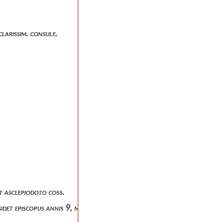
larissim. consule.
 asclepiodoto coss.
idet episcopus annis 9, mensibus 10, diebus 17.