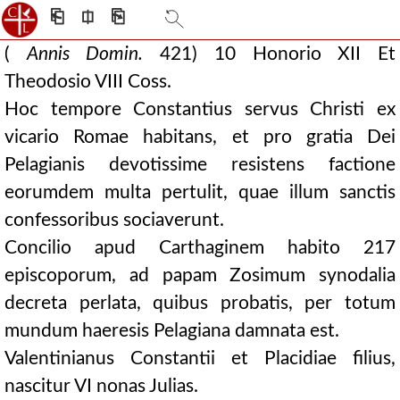
⎗
⎅
⎘
(
Annis Domin.
421) 10 Honorio XII Et
Theodosio VIII Coss.
Hoc tempore Constantius servus Christi ex
vicario Romae habitans, et pro gratia Dei
Pelagianis devotissime resistens factione
eorumdem multa pertulit, quae illum sanctis
confessoribus sociaverunt.
Concilio apud Carthaginem habito 217
episcoporum, ad papam Zosimum synodalia
decreta perlata, quibus probatis, per totum
mundum haeresis Pelagiana damnata est.
Valentinianus Constantii et Placidiae filius,
nascitur VI nonas Julias.