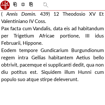
⎗
⎅
⎘
(
Annis Domin.
439) 12 Theodosio XV Et
Valentiniano IV Coss.
Pax facta cum Vandalis, data eis ad habitandum
per Trigetium Africae portione, III idus
Februarii, Hippone.
Eodem tempore Gundicarium Burgundionum
regem intra Gellias habitantem Aetius bello
obtrivit, pacemque ei supplicanti dedit, qua non
diu potitus est. Siquidem illum Hunni cum
populo suo atque stirpe deleverunt.