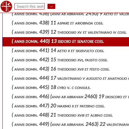
( annis domin. 435) 8 basso et antiocho coss.
( annis domin. 436) (anni ab abraham. 2450) 9 aetio et valer
( annis domin. 438) 11 aspare et ariobinda coss.
( annis domin. 439) 12 theodosio xv et valentiniano iv coss.
( annis domin. 440) 13 isidoro et senatore coss.
( annis domin. 441) 14 aetio ii et sigisvulto coss.
( annis domin. 442) 15 theodosio xvi, fausto coss.
( annis domin. 443) 16 theodosio xvii et festo coss.
( annis domin. 444) 17 valentiniano v augusto et anatholio 
( annis domin. 445) 18 cyro v. c consule.
( annis domin. 446) (anni ab abraham 2460) 19 dioscoro et 
( annis domin. 447) 20 maximo ii et paterno coss.
( annis domin. 448) 21 theodosio xviii et albino coss.
( annis domin. 449) (anni ab abraham. 2463) 22 valentiniano