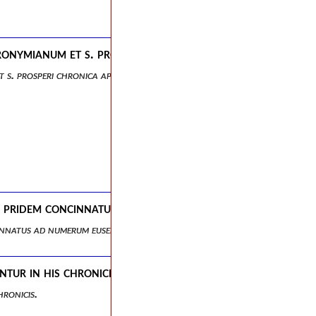
eronymianum et s. prosperi chronica apparatus, castigat
t s. prosperi chronica apparatus, castigationes et notae.
ero pridem concinnatus ad numerum eusebianum, auctior 
ncinnatus ad numerum eusebianum, auctior nunc, pluribusque locis emen
ur in his chronicis.
ronicis.