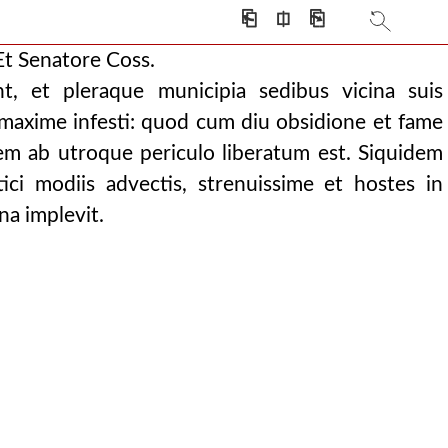
⎗
⎅
⎘
Et Senatore Coss.
nt, et pleraque municipia sedibus vicina suis
maxime infesti: quod cum diu obsidione et fame
tem ab utroque periculo liberatum est. Siquidem
tici modiis advectis, strenuissime et hostes in
na implevit.