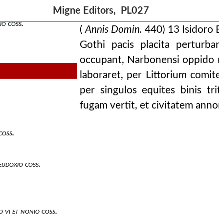
Migne Editors, PL027
io coss.
(
Annis Domin.
440) 13 Isidoro 
Gothi pacis placita perturba
occupant, Narbonensi oppido 
laboraret, per Littorium comi
per singulos equites binis tri
fugam vertit, et civitatem anno
coss.
eudoxio coss.
 vi et nonio coss.