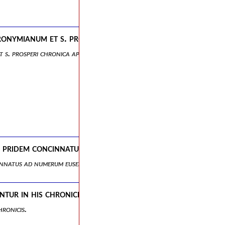
eronymianum et s. prosperi chronica apparatus, castigat
t s. prosperi chronica apparatus, castigationes et notae.
ero pridem concinnatus ad numerum eusebianum, auctior 
ncinnatus ad numerum eusebianum, auctior nunc, pluribusque locis emen
ur in his chronicis.
ronicis.