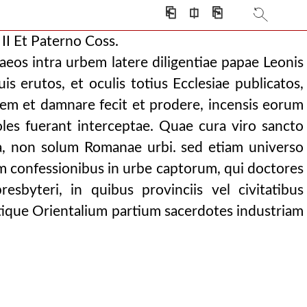
⎗
⎅
⎘
I Et Paterno Coss.
os intra urbem latere diligentiae papae Leonis
uis erutos, et oculis totius Ecclesiae publicatos,
em et damnare fecit et prodere, incensis eorum
es fuerant interceptae. Quae cura viro sancto
ata, non solum Romanae urbi. sed etiam universo
m confessionibus in urbe captorum, qui doctores
esbyteri, in quibus provinciis vel civitatibus
tique Orientalium partium sacerdotes industriam