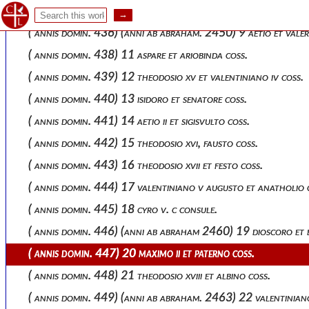
( annis domin. 435) 8 basso et antiocho coss.
( annis domin. 436) (anni ab abraham. 2450) 9 aetio et valer
( annis domin. 438) 11 aspare et ariobinda coss.
( annis domin. 439) 12 theodosio xv et valentiniano iv coss.
( annis domin. 440) 13 isidoro et senatore coss.
( annis domin. 441) 14 aetio ii et sigisvulto coss.
( annis domin. 442) 15 theodosio xvi, fausto coss.
( annis domin. 443) 16 theodosio xvii et festo coss.
( annis domin. 444) 17 valentiniano v augusto et anatholio 
( annis domin. 445) 18 cyro v. c consule.
( annis domin. 446) (anni ab abraham 2460) 19 dioscoro et 
( annis domin. 447) 20 maximo ii et paterno coss.
( annis domin. 448) 21 theodosio xviii et albino coss.
( annis domin. 449) (anni ab abraham. 2463) 22 valentiniano