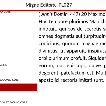
Migne Editors, PL027
io coss.
(
Annis Domin.
447) 20 Maximo I
Hoc tempore plurimos Manichae
innotuit, qui eos de secretis s
omnes dogmatis sui turpitudin
codicibus, quorum magnae mol
divinitus, ut apparuit, inspir
orbi plurimum profuit. Siquide
coss.
eorum, qui episcopi, quive pr
degerent, patefactum est. Mul
eudoxio coss.
apostolici rectoris imitati sunt.
 vi et nonio coss.