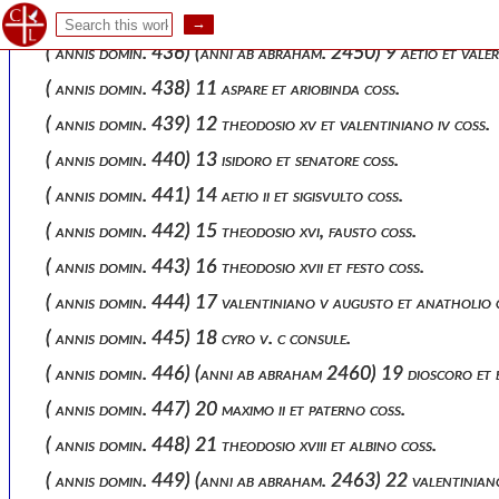
( annis domin. 435) 8 basso et antiocho coss.
( annis domin. 436) (anni ab abraham. 2450) 9 aetio et valer
( annis domin. 438) 11 aspare et ariobinda coss.
( annis domin. 439) 12 theodosio xv et valentiniano iv coss.
( annis domin. 440) 13 isidoro et senatore coss.
( annis domin. 441) 14 aetio ii et sigisvulto coss.
( annis domin. 442) 15 theodosio xvi, fausto coss.
( annis domin. 443) 16 theodosio xvii et festo coss.
( annis domin. 444) 17 valentiniano v augusto et anatholio 
( annis domin. 445) 18 cyro v. c consule.
( annis domin. 446) (anni ab abraham 2460) 19 dioscoro et 
( annis domin. 447) 20 maximo ii et paterno coss.
( annis domin. 448) 21 theodosio xviii et albino coss.
( annis domin. 449) (anni ab abraham. 2463) 22 valentiniano