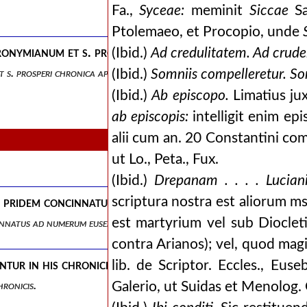
Fa.,
Syceae:
meminit
Siccae
Sa
Ptolemaeo, et Procopio, unde
eronymianum et s. prosperi chronica apparatus, castigat
(Ibid.)
Ad credulitatem. Ad crude
t s. prosperi chronica apparatus, castigationes et notae.
(Ibid.)
Somniis compelleretur. So
(Ibid.)
Ab episcopo.
Limatius juxt
ab episcopis:
intelligit enim epi
alii cum an. 20 Constantini compo
ut Lo., Peta., Fux.
(Ibid.)
Drepanam . . . . Luciani
scriptura nostra est aliorum ms
ero pridem concinnatus ad numerum eusebianum, auctior 
est martyrium vel sub Dioclet
ncinnatus ad numerum eusebianum, auctior nunc, pluribusque locis emen
contra Arianos); vel, quod ma
ur in his chronicis.
lib. de Scriptor. Eccles., Euse
ronicis.
Galerio, ut Suidas et Menolog.