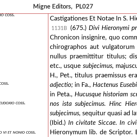
Migne Editors, PL027
io coss.
Castigationes Et Notae In S. H
(675.)
Divi Hieronymi pr
1131B
Chronicon insignire, quo commo
chirographos aut vulgatorum 
nullus praemittitur titulus; d
etc., usque
subjecimus,
majuscul
H., Pet., titulus praemissus er
coss.
adjectio;
in Fa.,
Hactenus Eusebi
in Peta.,
Hucusque historiam scri
eudoxio coss.
nos ista subjecimus. Hinc Hie
subjecimus,
sequitur quasi ad la
(Ibid.)
In civitate Siccae. In civ
Hieronymum lib. de Scriptor. E
 vi et nonio coss.