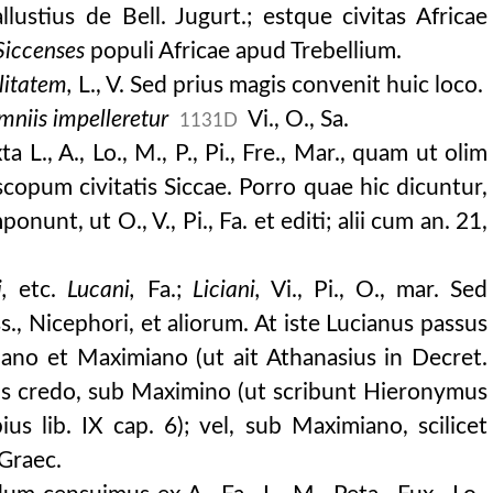
llustius de Bell. Jugurt.; estque civitas Africae
Siccenses
populi Africae apud Trebellium.
iones et notae.
litatem,
L., V. Sed prius magis convenit huic loco.
mniis impelleretur
Vi., O., Sa.
1131D
a L., A., Lo., M., P., Pi., Fre., Mar., quam ut olim
scopum civitatis Siccae. Porro quae hic dicuntur,
nunt, ut O., V., Pi., Fa. et editi; alii cum an. 21,
,
etc.
Lucani,
Fa.;
Liciani,
Vi., Pi., O., mar. Sed
s., Nicephori, et aliorum. At iste Lucianus passus
nunc, pluribusque locis emendatior.
iano et Maximiano (ut ait Athanasius in Decret.
datior.
gis credo, sub Maximino (ut scribunt Hieronymus
bius lib. IX cap. 6); vel, sub Maximiano, scilicet
 Graec.