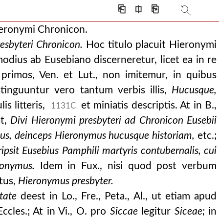
⎗
⎅
⎘
ieronymi Chronicon.
esbyteri Chronicon.
Hoc titulo placuit Hieronymi
dius ab Eusebiano discerneretur, licet ea in re
primos, Ven. et Lut., non imitemur, in quibus
istinguuntur vero tantum verbis illis,
Hucusque,
is litteris,
et miniatis descriptis. At in B.,
1131C
at,
Divi Hieronymi presbyteri ad Chronicon Eusebii
us, deinceps Hieronymus hucusque historiam,
etc.;
psit Eusebius Pamphili martyris contubernalis, cui
ronymus.
Idem in Fux., nisi quod post verbum
tus,
Hieronymus presbyter.
itate
deest in Lo., Fre., Peta., Al., ut etiam apud
ccles.; At in Vi., O. pro
Siccae
legitur
Siceae;
in