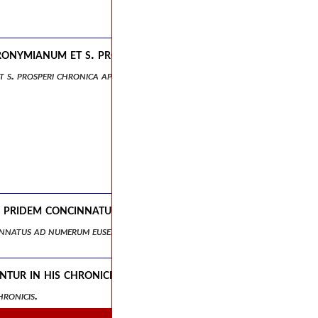
eronymianum et s. prosperi chronica apparatus, castigat
t s. prosperi chronica apparatus, castigationes et notae.
ero pridem concinnatus ad numerum eusebianum, auctior 
ncinnatus ad numerum eusebianum, auctior nunc, pluribusque locis emen
ur in his chronicis.
ronicis.