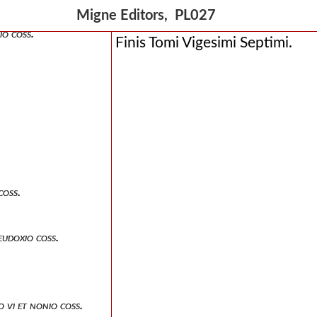
Migne Editors, PL027
io coss.
Finis Tomi Vigesimi Septimi.
coss.
eudoxio coss.
 vi et nonio coss.