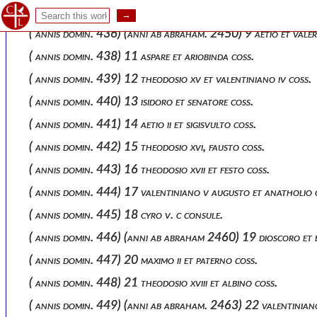
( annis domin. 435) 8 basso et antiocho coss.
( annis domin. 436) (anni ab abraham. 2450) 9 aetio et valer
( annis domin. 438) 11 aspare et ariobinda coss.
( annis domin. 439) 12 theodosio xv et valentiniano iv coss.
( annis domin. 440) 13 isidoro et senatore coss.
( annis domin. 441) 14 aetio ii et sigisvulto coss.
( annis domin. 442) 15 theodosio xvi, fausto coss.
( annis domin. 443) 16 theodosio xvii et festo coss.
( annis domin. 444) 17 valentiniano v augusto et anatholio 
( annis domin. 445) 18 cyro v. c consule.
( annis domin. 446) (anni ab abraham 2460) 19 dioscoro et 
( annis domin. 447) 20 maximo ii et paterno coss.
( annis domin. 448) 21 theodosio xviii et albino coss.
( annis domin. 449) (anni ab abraham. 2463) 22 valentiniano