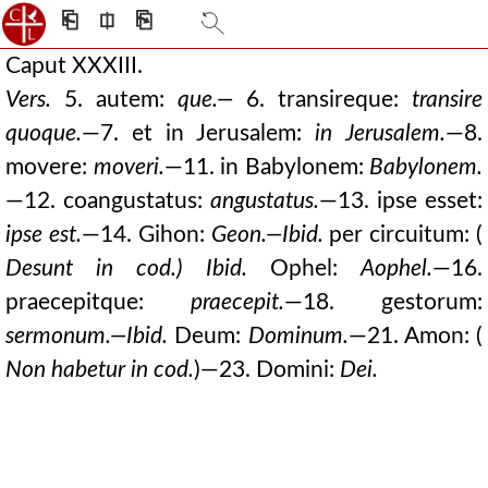
⎗
⎅
⎘
Caput XXXIII.
Vers.
5. autem:
que.—
6. transireque:
transire
quoque.
—7. et in Jerusalem:
in Jerusalem.
—8.
movere:
moveri.
—11. in Babylonem:
Babylonem.
—12. coangustatus:
angustatus.
—13. ipse esset:
ipse est.
—14. Gihon:
Geon.—Ibid.
per circuitum: (
Desunt in cod.) Ibid.
Ophel:
Aophel.
—16.
praecepitque:
praecepit.
—18. gestorum:
sermonum.—Ibid.
Deum:
Dominum.
—21. Amon: (
Non habetur in cod.
)—23. Domini:
Dei.