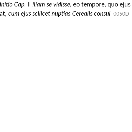
initio Cap.
II
illam se vidisse,
eo tempore, quo ejus
at,
cum ejus scilicet nuptias Cerealis consul
0050D