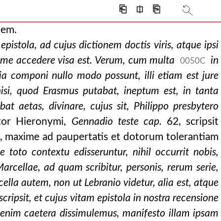
⎗
⎅
⎘
tem.
pistola, ad cujus dictionem doctis viris, atque ipsi
ime accedere visa est. Verum, cum multa
in
0050C
ia componi nullo modo possunt, illi etiam est jure
nisi, quod Erasmus putabat, ineptum est, in tanta
bat aetas, divinare, cujus sit, Philippo presbytero
tor Hieronymi,
Gennadio teste cap.
62, scripsit
sas, maxime ad paupertatis et dotorum tolerantiam
e toto contextu edisseruntur, nihil occurrit nobis,
arcellae, ad quam scribitur, personis, rerum serie,
ella autem, non ut Lebranio videtur, alia est, atque
ripsit, et cujus vitam epistola in nostra recensione
 enim caetera dissimulemus, manifesto illam ipsam