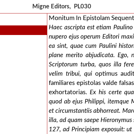
Migne Editors, PL030
Monitum In Epistolam Sequen
Haec ascripta est etiam Paulino e
nupero ejus operum Editori max
ea sint, quae cum Paulini histor
plane merito abjudicata. Ego, 
Scriptorum turba, quos illa fere
velim tribui, qui
optimus audi
familiares epistolas valde fal
exhortatorias.
Ex his certe qua
quod ab ejus Philippi, itemque M
et circumstantiis abhorreat. Marc
illa, ad quam saepe Hieronymus sc
127, ad Principiam exposuit: ut