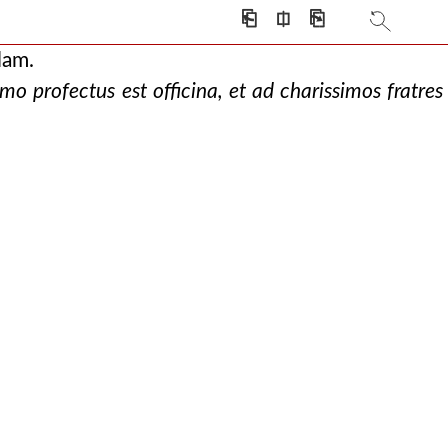
⎗
⎅
⎘
lam.
mo profectus est officina, et ad charissimos fratres