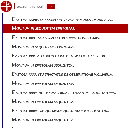
Monitum in epistolam sequentem.
Epistola xxvii, seu sermo de quadragesima.
Epistola xxviii, seu sermo in vigilia paschae. de esu agni.
Monitum in sequentem epistolam.
Epistola xxix, seu sermo de resurrectione domini.
Monitum in sequentem epistolam.
Epistola xxx. ad eustochium. de vinculis beati petri.
Monitum in epistolam sequentem.
Epistola xxxi, seu tractatus de observatione vigiliarum.
Monitum in epistolam sequentem.
Epistola xxxii. ad pammachium et oceanum exhortatoria.
Monitum in epistolam sequentem.
Epistola xxxiii. ad quemdam qui in saeculo poenitebat.
Monitum in epistolam sequentem.