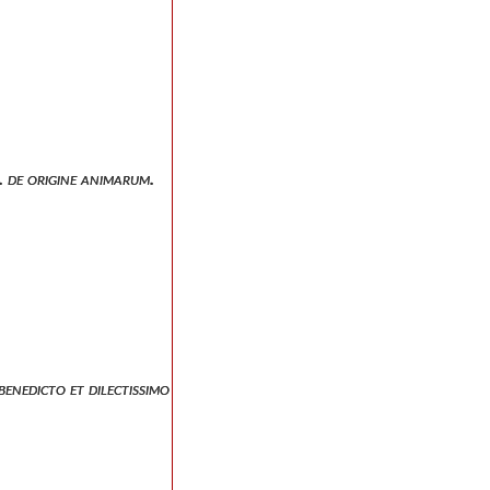
i. de origine animarum.
 benedicto et dilectissimo tyrasio hieronymus.