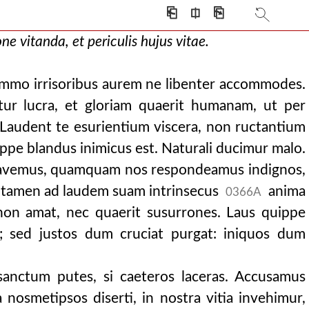
⎗
⎅
⎘
ne vitanda, et periculis hujus vitae.
 immo irrisoribus aurem ne libenter accommodes.
atur lucra, et gloriam quaerit humanam, ut per
Laudent te esurientium viscera, non ructantium
ippe blandus inimicus est. Naturali ducimur malo.
r favemus, quamquam nos respondeamus indignos,
: tamen ad laudem suam intrinsecus
anima
0366A
 non amat, nec quaerit susurrones. Laus quippe
at; sed justos dum cruciat purgat: iniquos dum
 sanctum putes, si caeteros laceras. Accusamus
nosmetipsos diserti, in nostra vitia invehimur,