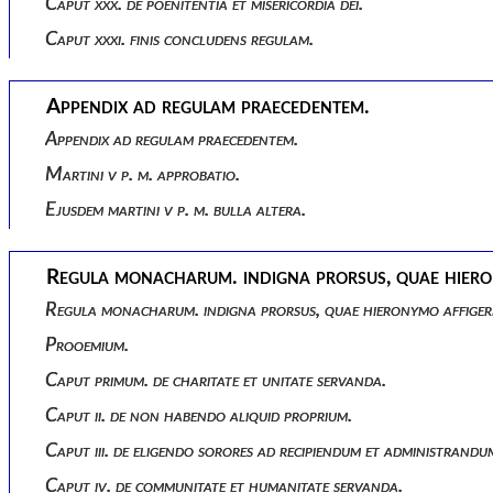
Caput xxx. de poenitentia et misericordia dei.
Caput xxxi. finis concludens regulam.
Appendix ad regulam praecedentem.
Appendix ad regulam praecedentem.
Martini v p. m. approbatio.
Ejusdem martini v p. m. bulla altera.
Regula monacharum. indigna prorsus, quae hierony
Regula monacharum. indigna prorsus, quae hieronymo affigeret
Prooemium.
Caput primum. de charitate et unitate servanda.
Caput ii. de non habendo aliquid proprium.
Caput iii. de eligendo sorores ad recipiendum et administrand
Caput iv. de communitate et humanitate servanda.