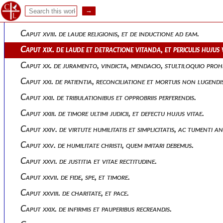
Caput xvi. de vestibus.
Caput xvii. de laboribus manuum.
Caput xviii. de laude religionis, et de inductione ad eam.
Caput xix. de laude et detractione vitanda, et periculis hujus 
Caput xx. de juramento, vindicta, mendacio, stultiloquio proh
Caput xxi. de patientia, reconciliatione et mortuis non lugendi
Caput xxii. de tribulationibus et opprobriis perferendis.
Caput xxiii. de timore ultimi judicii, et defectu hujus vitae.
Caput xxiv. de virtute humilitatis et simplicitatis, ac tumenti 
Caput xxv. de humilitate christi, quem imitari debemus.
Caput xxvi. de justitia et vitae rectitudine.
Caput xxvii. de fide, spe, et timore.
Caput xxviii. de charitate, et pace.
Caput xxix. de infirmis et pauperibus recreandis.