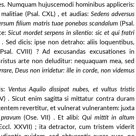
tes. Numquam hujuscemodi hominibus appliceris:
malitiae (Psal. CXL) , et audias:
Sedens adversus
versum filium matris tuae ponebas scandalum
(Psal.
te:
Sicut mordet serpens in silentio: sic et qui fratri
 . Sed dicis: ipse non detraho: aliis loquentibus,
sal. CVIII) ? Ad excusandas excusationes in
hristus arte non deluditur: nequaquam mea, sed
rrare, Deus non irridetur: ille in corde, non videmus
ane neque est, in quo consarcinatoris diligentia
arcinatoris diligentia
is:
Ventus Aquilo dissipat nubes, et vultus tristis
) . Sicut enim sagitta si mittatur contra duram
ntem revertitur, et vulnerat vulnerantem: juxta
m pravum
(Ose. VII) . Et alibi:
Qui mittit in altum
ccl. XXVII) ; ita detractor, cum tristem viderit