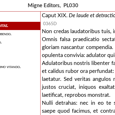
Migne Editors, PL030
Caput XIX.
De laude et detractio
0365D
vitae.
Non credas laudatoribus tuis,
ibendo.
Omnis falsa praedicatio sect
s.
gloriam nascantur compendia. 
opulenta convivia: adulator qu
Adulatoribus nostris libente
animo vitando.
et calidus rubor ora perfundat
laetatur. Sed veritas angulos
justos cruciat, iniquos exalt
laetificat, reprobos monstrat.
Nulli detrahas: nec in eo te
saepe quod facimus, et contra 