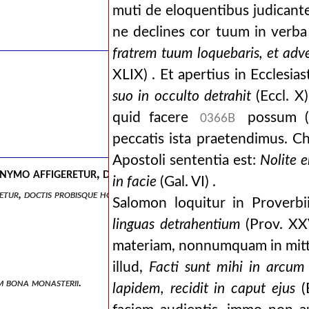
muti de eloquentibus judican
ne declines cor tuum in verba 
fratrem tuum loquebaris, et ad
XLIX) . Et apertius in Ecclesias
suo in
occulto detrahit
(Eccl. X)
quid facere
possum (P
0366B
peccatis ista praetendimus. C
Apostoli sententia est:
Nolite e
mo affigeretur, doctis probisque hominibus visa est. s
in facie
(Gal. VI) .
ur, doctis probisque hominibus visa est. sane neque est, in quo cons
Salomon loquitur in Proverbi
linguas detrahentium
(Prov. XXV
materiam, nonnumquam in mitte
illud,
Facti sunt mihi in arcu
um bona monasterii.
lapidem, recidit in caput ejus
(E