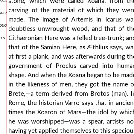
stone, which were called Xoana, from th
carving of the material of which they wer
was not right to abandon the customs of their fathers.
made. The image of Artemis in Icarus wa
ough the advent of christ.
doubtless unwrought wood, and that of th
en to the instructions of christ.
Cithæronian Here was a felled tree-trunk; an
that of the Samian Here, as Æthlius says, wa
at first a plank, and was afterwards during th
government of Proclus carved into huma
shape. And when the Xoana began to be mad
in the likeness of men, they got the name o
Brete,—a term derived from Brotos (man). I
Rome, the historian Varro says that in ancien
times the Xoaron of Mars—the idol by whic
he was worshipped—was a spear, artists no
having yet applied themselves to this speciou