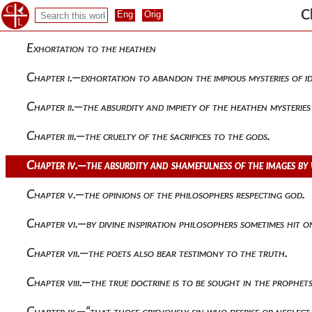
C
Exhortation to the heathen
Chapter i.—exhortation to abandon the impious mysteries of i
Chapter ii.—the absurdity and impiety of the heathen mysterie
Chapter iii.—the cruelty of the sacrifices to the gods.
Chapter iv.—the absurdity and shamefulness of the images by
Chapter v.—the opinions of the philosophers respecting god.
Chapter vi.—by divine inspiration philosophers sometimes hit o
Chapter vii.—the poets also bear testimony to the truth.
Chapter viii.—the true doctrine is to be sought in the prophets
Chapter ix.—“that those grievously sin who despise or neglect