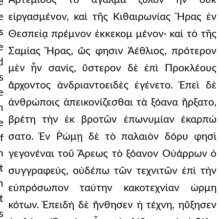
e
e
s
e
d
s
e
n
e
f
n
t
h
t
s