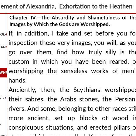
lement of Alexandria, Exhortation to the Heathe
Chapter IV.—The Absurdity and Shamefulness of th
Images by Which the Gods are Worshipped.
If, in addition, I take and set before you fo
dolatry for the adoration of the divine word and god the father.
inspection these very images, you will, as yo
s and fables about the birth and death of their gods.
go over them, find how truly silly is th
custom in which you have been reared, o
worshipping the senseless works of men’
 which the gods are worshipped.
hands.
Anciently, then, the Scythians worshippe
n the truth.
their sabres, the Arabs stones, the Persian
rivers. And some, belonging to other races stil
more ancient, set up blocks of wood i
.
conspicuous situations, and erected pillars o
 god’s gracious calling.”