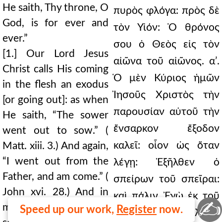
He saith, Thy throne, O
God, is for ever and
ever.”
[1.] Our Lord Jesus
Christ calls His coming
in the flesh an exodus
[or going out]: as when
He saith, “The sower
went out to sow.” (
Matt. xiii. 3.) And again,
“I went out from the
Father, and am come.” (
John xvi. 28.) And in
✍
many places one may
Speed up our work,
Register
now.