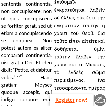
ἐπιθυμεῖν
sententia continentia,
ἐγκρατεύηται. λαβεῖν
non concupiscere; non
δὲ ἄλλως οὐκ ἔστι τὴν
ut quis concupiscens
ἐγκράτειαν ταύτην ἢ
se fortiter gerat, sed ut
etiam a concupiscendo
χάριτι τοῦ θεοῦ. διὰ
se contineat. Non
τοῦτο εἶπεν αἰτεῖτε καὶ
potest autem ea aliter
δοθήσεται ὑμῖν.
comparari continentia,
ταύτην ἔλαβεν τὴν
nisi gratia Dei. Et ideo
χάριν καὶ ὁ Μωυσῆς
dixit: “Petite, et dabitur
τὸ ἐνδεὲς σῶμα
721
vobis.”
Hanc
περικείμενος, ἵνα
gratiam Moyses
τεσσαράκοντα ἡμέρας
quoque accepit, qui
μήτε πεινάσῃ μήτε
✍
indigo corpore erat
Register
now!
διψήσῃ. ὡς δὲ