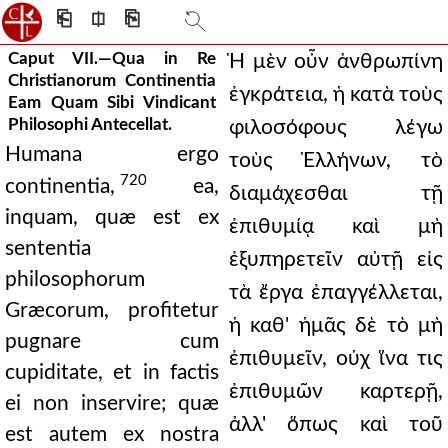
⎗
⎅
⎘
Caput VII.—Qua in Re
Ἡ μὲν οὖν ἀνθρωπίνη
Christianorum Continentia
ἐγκράτεια, ἡ κατὰ τοὺς
Eam Quam Sibi Vindicant
Philosophi Antecellat.
φιλοσόφους λέγω
Humana ergo
τοὺς Ἑλλήνων, τὸ
720
continentia,
ea,
διαμάχεσθαι τῇ
inquam, quæ est ex
ἐπιθυμίᾳ καὶ μὴ
sententia
ἐξυπηρετεῖν αὐτῇ εἰς
philosophorum
τὰ ἔργα ἐπαγγέλλεται,
Græcorum, profitetur
ἡ καθ' ἡμᾶς δὲ τὸ μὴ
pugnare cum
ἐπιθυμεῖν, οὐχ ἵνα τις
cupiditate, et in factis
ἐπιθυμῶν καρτερῇ,
ei non inservire; quæ
ἀλλ' ὅπως καὶ τοῦ
est autem ex nostra