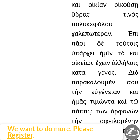
καὶ οἰκίαν οἰκούσῃ
ὕδρας τινὸς
πολυκεφάλου
χαλεπωτέραν. Ἐπὶ
πᾶσι δὲ τούτοις
ὑπάρχει ἡμῖν τὸ καὶ
οἰκείως ἔχειν ἀλλήλοις
κατὰ γένος. Διὸ
παρακαλοῦμέν σου
τὴν εὐγένειαν καὶ
ἡμᾶς τιμῶντα καὶ τῷ
πάππῳ τῶν ὀρφανῶν
τὴν ὀφειλομένην
✍
We want to do more. Please
ἀποσώζοντα τιμὴν
Register
.