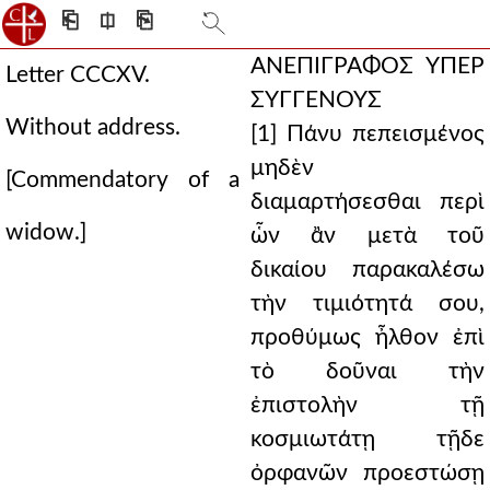
⎗
⎅
⎘
ΑΝΕΠΙΓΡΑΦΟΣ ΥΠΕΡ
Letter CCCXV.
ΣΥΓΓΕΝΟΥΣ
Without address.
[1] Πάνυ πεπεισμένος
μηδὲν
[Commendatory of a
διαμαρτήσεσθαι περὶ
widow.]
ὧν ἂν μετὰ τοῦ
δικαίου παρακαλέσω
τὴν τιμιότητά σου,
προθύμως ἦλθον ἐπὶ
τὸ δοῦναι τὴν
ἐπιστολὴν τῇ
κοσμιωτάτῃ τῇδε
ὀρφανῶν προεστώσῃ