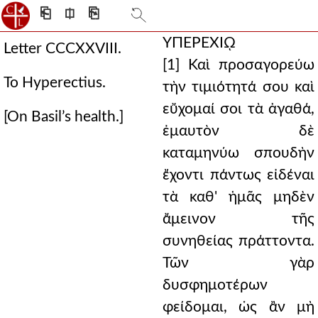
⎗
⎅
⎘
ΥΠΕΡΕΧΙῼ
Letter CCCXXVIII.
[1] Καὶ προσαγορεύω
To Hyperectius.
τὴν τιμιότητά σου καὶ
εὔχομαί σοι τὰ ἀγαθά,
[On Basil’s health.]
ἐμαυτὸν δὲ
καταμηνύω σπουδὴν
ἔχοντι πάντως εἰδέναι
τὰ καθ' ἡμᾶς μηδὲν
ἄμεινον τῆς
συνηθείας πράττοντα.
Τῶν γὰρ
δυσφημοτέρων
φείδομαι, ὡς ἂν μὴ