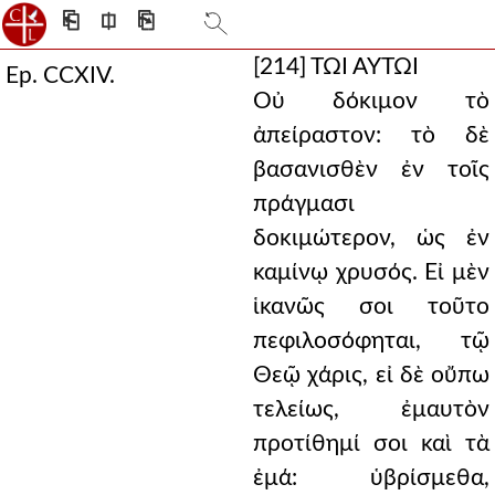
⎗
⎅
⎘
[214]
ΤΩΙ ΑΥΤΩΙ
Ep. CCXIV.
Οὐ δόκιμον τὸ
ἀπείραστον: τὸ δὲ
βασανισθὲν ἐν τοῖς
πράγμασι
δοκιμώτερον, ὡς ἐν
καμίνῳ χρυσός. Εἰ μὲν
ἱκανῶς σοι τοῦτο
πεφιλοσόφηται, τῷ
Θεῷ χάρις, εἰ δὲ οὔπω
τελείως, ἐμαυτὸν
προτίθημί σοι καὶ τὰ
ἐμά: ὑβρίσμεθα,