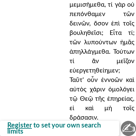
μεμισήμεθα, τί γὰρ οὐ
πεπόνθαμεν τῶν
δεινῶν, ὅσον ἐπὶ τοῖς
βουληθεῖσι; Εἶτα τί;
τῶν λυπούντων ἡμᾶς
ἀπηλλάγμεθα. Τούτων
τί ἂν μεῖζον
εὐεργετηθείημεν;
Ταῦτ' οὖν ἐννοῶν καὶ
αὐτὸς χάριν ὁμολόγει
τῷ Θεῷ τῆς ἐπηρείας,
εἰ καὶ μὴ τοῖς
δράσασιν.
✍
Register
to set your own search
limits