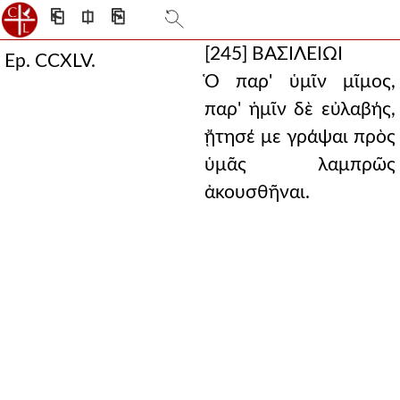
⎗
⎅
⎘
[245]
ΒΑΣΙΛΕΙΩΙ
Ep. CCXLV.
Ὁ παρ' ὑμῖν μῖμος,
παρ' ἡμῖν δὲ εὐλαβής,
ᾔτησέ με γράψαι πρὸς
ὑμᾶς λαμπρῶς
ἀκουσθῆναι.