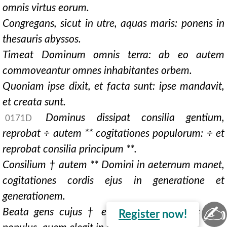
omnis virtus eorum.
Congregans, sicut in utre, aquas maris: ponens in
thesauris abyssos.
Timeat Dominum omnis terra: ab eo autem
commoveantur omnes inhabitantes orbem.
Quoniam ipse dixit, et facta sunt: ipse mandavit,
et creata sunt.
Dominus dissipat consilia gentium,
0171D
reprobat ÷ autem ** cogitationes populorum: ÷ et
reprobat consilia principum **.
Consilium † autem ** Domini in aeternum manet,
cogitationes cordis ejus in generatione et
generationem.
✍
Beata gens cujus
† est ** Dominus Deus ejus:
Register
now!