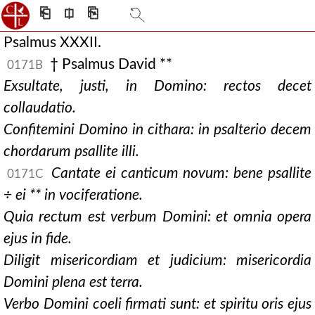
⎗
⎅
⎘
Psalmus XXXII.
† Psalmus David **
0171B
Exsultate, justi, in Domino: rectos decet
collaudatio.
Confitemini Domino in cithara: in psalterio decem
chordarum psallite illi.
Cantate ei canticum novum: bene psallite
0171C
÷ ei ** in vociferatione.
Quia rectum est verbum Domini: et omnia opera
ejus in fide.
Diligit misericordiam et judicium: misericordia
Domini plena est terra.
Verbo Domini coeli firmati sunt: et spiritu oris ejus