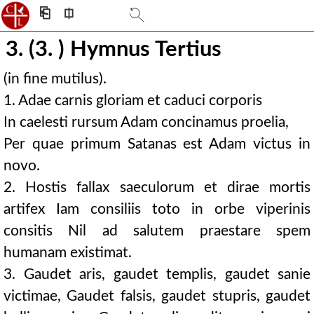
⎗
⎅
3. (3. ) Hymnus Tertius
(in fine mutilus).
1. Adae carnis gloriam et caduci corporis
In caelesti rursum Adam concinamus proelia,
Per quae primum Satanas est Adam victus in
novo.
2. Hostis fallax saeculorum et dirae mortis
artifex Iam consiliis toto in orbe viperinis
consitis Nil ad salutem praestare spem
humanam existimat.
3. Gaudet aris, gaudet templis, gaudet sanie
victimae, Gaudet falsis, gaudet stupris, gaudet