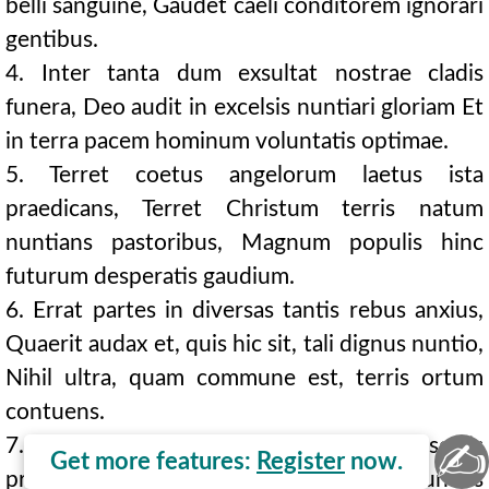
belli sanguine, Gaudet caeli conditorem ignorari
gentibus.
4. Inter tanta dum exsultat nostrae cladis
funera, Deo audit in excelsis nuntiari gloriam Et
in terra pacem hominum voluntatis optimae.
5. Terret coetus angelorum laetus ista
praedicans, Terret Christum terris natum
nuntians pastoribus, Magnum populis hinc
futurum desperatis gaudium.
6. Errat partes in diversas tantis rebus anxius,
Quaerit audax et, quis hic sit, tali dignus nuntio,
Nihil ultra, quam commune est, terris ortum
contuens.
7. Cernit tamen (his), quod Johannes in desertis
✍
Get more features:
Register
now.
praedicet Aquis mersans in Jordanis cunctis