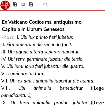
⎗
⎅
⎘
Ex Vaticano Codice ms. antiquissimo
Capitula In Librum Geneseos.
I.
Ubi lux primo fieri jubetur.
0159C
II.
Firmamentum die secundo facit.
III.
Ubi aquae a terra separari jubentur.
IV.
Ubi terra germinare jubetur die tertio.
V.
Ubi luminaria fieri jubentur die quarto.
VI.
Luminare factum.
VII.
Ubi ex aquis animalia jubentur die quinta.
VIII.
Ubi animalia benedicitur
((Lege
benedicuntur.))
IX.
De terra animalia produci jubetur
((Lege