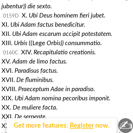
jubentur)) die sexto.
X.
Ubi Deus hominem fieri jubet.
0159D
XI.
Ubi Adam factus benedicitur.
XII.
Ubi Adam escarum accipit potestatem.
XIII.
Urbis
((Lege
Orbis)) consummatio.
XIV.
Recapitulatio creationis.
0160C
XV.
Adam de limo factus.
XVI.
Paradisus factus.
XVII.
De fluminibus.
XVIII.
Praeceptum Adae in paradiso.
XIX.
Ubi Adam nomina pecoribus imponit.
XX.
De muliere facta.
XXI.
De serpente.
✍
Get more features:
Register
now.
XXII.
Ubi se nudos viderunt Adam et Eva.