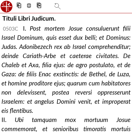
⎗
⎅
⎘
Tituli Libri Judicum.
I.
Post mortem Josue consuluerunt filii
0503C
Israel Dominum, quis esset dux belli; et Dominus:
Judas. Adonibezech rex ab Israel comprehenditur;
deinde Cariath-Arbe et caeterae civitates. De
Chaleb et Axa, filia ejus: de agro postulato, et de
Gaza: de filiis Enac exstinctis: de Bethel, de Luza,
et homine proditore ejus; quarum cum habitatores
non delevissent, postea reversi oppresserunt
Israelem: et angelus Domini venit, et improperat
eis flentibus.
II.
Ubi tamquam mox mortuum Josue
commemorat, et senioribus timoratis mortuis