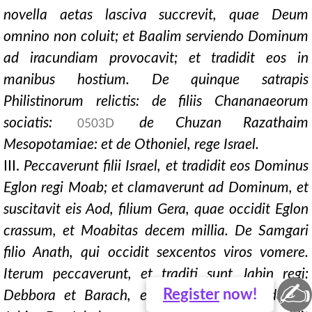
novella aetas lasciva succrevit, quae Deum
omnino non coluit; et Baalim serviendo Dominum
ad iracundiam provocavit; et tradidit eos in
manibus hostium. De quinque satrapis
Philistinorum relictis: de filiis Chananaeorum
sociatis:
de Chuzan Razathaim
0503D
Mesopotamiae: et de Othoniel, rege Israel.
III.
Peccaverunt filii Israel, et tradidit eos Dominus
Eglon regi Moab; et clamaverunt ad Dominum, et
suscitavit eis Aod, filium Gera, quae occidit Eglon
crassum, et Moabitas decem millia. De Samgari
filio Anath, qui occidit sexcentos viros vomere.
Iterum peccaverunt, et traditi sunt Jabin regi:
✍
Register
now!
Debbora et Barach, exercitu ducto, occiderunt