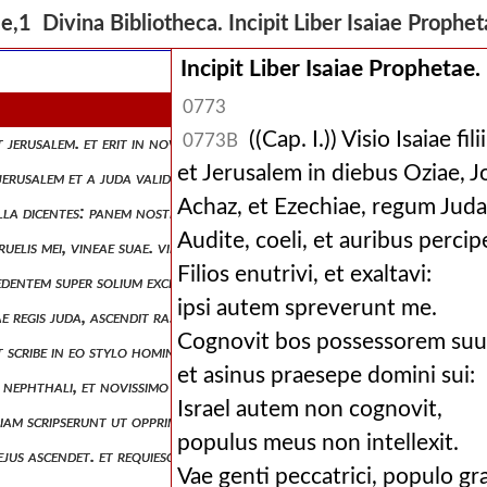
,1 Divina Bibliotheca. Incipit Liber Isaiae Proph
Incipit Liber Isaiae Prophetae.
0773
((Cap. I.)) Visio Isaiae f
0773B
am et jerusalem. et erit in novissimis diebus praeparatus mons domus domin
et Jerusalem in diebus Oziae, J
t a jerusalem et a juda validum et fortem, omne robur panis, et omne r
Achaz, et Ezechiae, regum Juda
ie illa dicentes: panem nostrum comedemus, et vestimentis nostris ope
Audite, coeli, et auribus perci
uelis mei, vineae suae. vinea facta est dilecto meo. in cornu filio olei. 
Filios enutrivi, et exaltavi:
m sedentem super solium excelsum et elevatum, et ea quae sub eo erant, 
ipsi autem spreverunt me.
ziae regis juda, ascendit rasin rex syriae, et phacee filius romeliae rex isr
Cognovit bos possessorem su
, et scribe in eo stylo hominis: velociter spolia detrahe, cito praedare. e
et asinus praesepe domini sui:
erra nephthali, et novissimo aggravata est via maris trans jordanem gal
Israel autem non cognovit,
stitiam scripserunt ut opprimerent pauperes in judicio, et vim facerent c
populus meus non intellexit.
ce ejus ascendet. et requiescet super eum spiritus domini spiritus sapientia
Vae genti peccatrici, populo gra