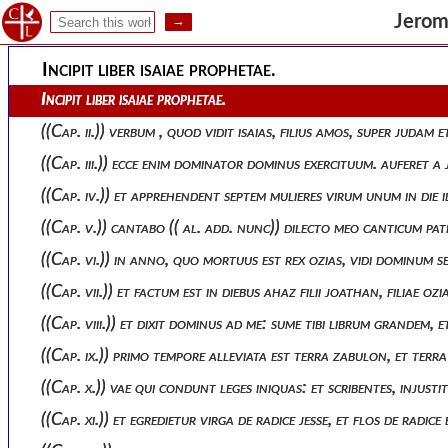
Praefatio hieronymi in librum isaiae.
Jerome
Incipit liber isaiae prophetae.
Incipit liber isaiae prophetae.
((cap. ii.)) verbum , quod vidit isaias, filius amos, super jud
((cap. iii.)) ecce enim dominator dominus exercituum. aufere
((cap. iv.)) et apprehendent septem mulieres virum unum in d
((cap. v.)) cantabo (( al. add. nunc)) dilecto meo canticum patr
((cap. vi.)) in anno, quo mortuus est rex ozias, vidi dominu
((cap. vii.)) et factum est in diebus ahaz filii joathan, filiae o
((cap. viii.)) et dixit dominus ad me: sume tibi librum grandem
((cap. ix.)) primo tempore alleviata est terra zabulon, et t
((cap. x.)) vae qui condunt leges iniquas: et scribentes, inju
((cap. xi.)) et egredietur virga de radice jesse, et flos de radi