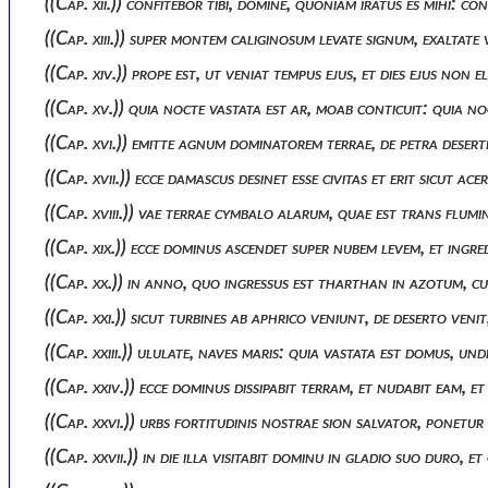
((cap. xii.)) confitebor tibi, domine, quoniam iratus es mihi:
((cap. xiii.)) super montem caliginosum levate signum, exalta
((cap. xiv.)) prope est, ut veniat tempus ejus, et dies ejus no
((cap. xv.)) quia nocte vastata est ar, moab conticuit: quia
((cap. xvi.)) emitte agnum dominatorem terrae, de petra deserti
((cap. xvii.)) ecce damascus desinet esse civitas et erit sicut 
((cap. xviii.)) vae terrae cymbalo alarum, quae est trans flumi
((cap. xix.)) ecce dominus ascendet super nubem levem, et ing
((cap. xx.)) in anno, quo ingressus est tharthan in azotum, 
((cap. xxi.)) sicut turbines ab aphrico veniunt, de deserto veni
((cap. xxiii.)) ululate, naves maris: quia vastata est domus, u
((cap. xxiv.)) ecce dominus dissipabit terram, et nudabit eam, e
((cap. xxvi.)) urbs fortitudinis nostrae sion salvator, ponet
((cap. xxvii.)) in die illa visitabit dominu in gladio suo duro