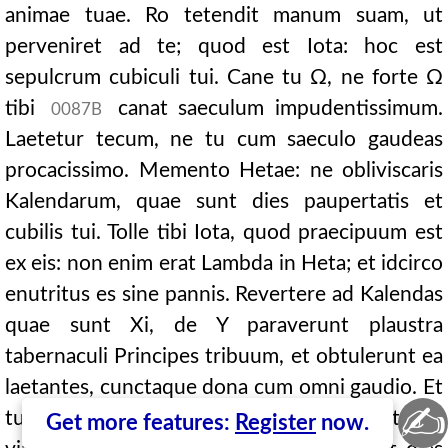
animae tuae. Ro tetendit manum suam, ut
perveniret ad te; quod est Iota: hoc est
sepulcrum cubiculi tui. Cane tu Ω, ne forte Ω
tibi
canat saeculum impudentissimum.
0087B
Laetetur tecum, ne tu cum saeculo gaudeas
procacissimo. Memento Hetae: ne obliviscaris
Kalendarum, quae sunt dies paupertatis et
cubilis tui. Tolle tibi Iota, quod praecipuum est
ex eis: non enim erat Lambda in Heta; et idcirco
enutritus es sine pannis. Revertere ad Kalendas
quae sunt Xi, de Y paraverunt plaustra
tabernaculi Principes tribuum, et obtulerunt ea
laetantes, cunctaque dona cum omni gaudio. Et
✍
tu ut sapiens cognosce capillum capitis tui in
Get more features:
Register
now.