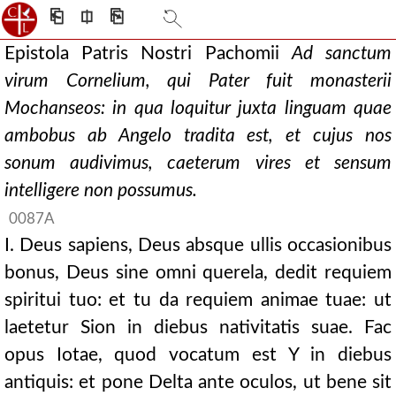
⎗
⎅
⎘
Epistola Patris Nostri Pachomii
Ad sanctum
virum Cornelium, qui Pater fuit monasterii
Mochanseos: in qua loquitur juxta linguam quae
ambobus ab Angelo tradita est, et cujus nos
sonum audivimus, caeterum vires et sensum
intelligere non possumus.
0087A
I. Deus sapiens, Deus absque ullis occasionibus
bonus, Deus sine omni querela, dedit requiem
spiritui tuo: et tu da requiem animae tuae: ut
laetetur Sion in diebus nativitatis suae. Fac
opus Iotae, quod vocatum est Y in diebus
antiquis: et pone Delta ante oculos, ut bene sit