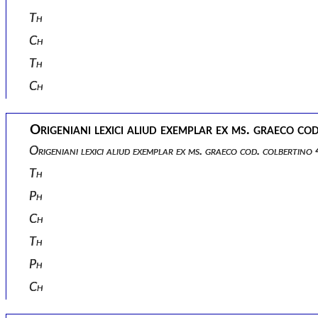
Th
Ch
Th
Ch
Origeniani lexici aliud exemplar ex ms. graeco co
Origeniani lexici aliud exemplar ex ms. graeco cod. colbertin
Th
Ph
Ch
Th
Ph
Ch