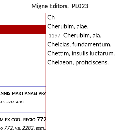
Migne Editors, PL023
Ch
Cherubim, alae.
Cherubim, ala.
1197
Chelcias, fundamentum.
Chettim, insulis luctarum.
Chelaeon, proficiscens.
nnis martianaei praefatio.
ei praefatio.
x cod. regio 772, vel 2282, editum, ex vaticano 1456,
io 772, vel 2282, editum, ex vaticano 1456, multo accuratius, latin