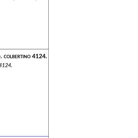
d. colbertino 4124.
o 4124.