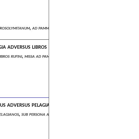
ierosolymitanum, ad pammachium, liber unus .
ogia adversus libros rufini, missa ad pammachium et mar
 libros rufini, missa ad pammachium et marcellam.
us adversus pelagianos, sub persona attici catholici et 
pelagianos, sub persona attici catholici et critobuli haeretici.