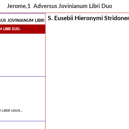
tate b. mariae, adversus helvidium, liber unus.
Jerome,1 Adversus Jovinianum Libri Duo
S. Eusebii Hieronymi Stridone
sus jovinianum libri duo.
m libri duo.
 liber unus .