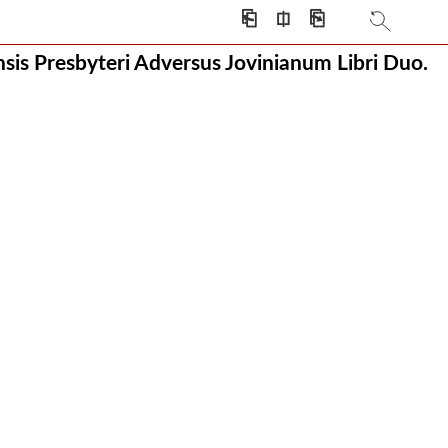
⎗
⎅
⎘
nsis Presbyteri Adversus Jovinianum Libri Duo.