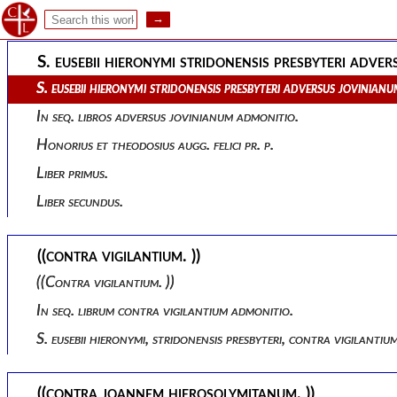
S. eusebii hieronymi stridonensis presbyteri de perpetua virgini
S. eusebii hieronymi stridonensis presbyteri adver
S. eusebii hieronymi stridonensis presbyteri adversus jovinianu
In seq. libros adversus jovinianum admonitio.
Honorius et theodosius augg. felici pr. p.
Liber primus.
Liber secundus.
((contra vigilantium. ))
((contra vigilantium. ))
In seq. librum contra vigilantium admonitio.
S. eusebii hieronymi, stridonensis presbyteri, contra vigilantium
((contra joannem hierosolymitanum. ))