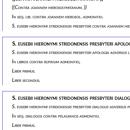
((contra joannem hierosolymitanum. ))
In seq. lib. contra joannem hierosol. admonitio.
S. eusebii hieronymi stridonensis presbyteri contra joannem h
S. eusebii hieronymi stridonensis presbyteri apol
S. eusebii hieronymi stridonensis presbyteri apologia adversus
In libros contra rufinum admonitio,
Liber primus.
Liber secundus.
S. eusebii hieronymi stridonensis presbyteri dialog
S. eusebii hieronymi stridonensis presbyteri dialogus adversus 
In seq. dialogos contra pelagianos admonitio.
Liber primus.