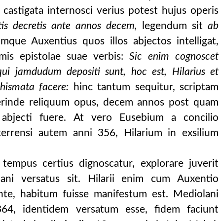
tendunt vel quomodo, quibusnam causis, quibus i
castigata internosci verius potest hujus operis
usnam causis, quibus i
tis decretis ante annos decem,
legendum sit
ab
que Auxentius quos illos abjectos intelligat,
mis epistolae suae verbis:
Sic enim cognoscet
qui jamdudum depositi sunt, hoc est, Hilarius et
hismata facere:
hinc tantum sequitur, scriptam
perinde reliquum opus, decem annos post quam
s abjecti fuere. At vero Eusebium a concilio
errensi autem anni 356, Hilarium in exsilium
 tempus certius dignoscatur, explorare juverit
ani versatus sit. Hilarii enim cum Auxentio
nte, habitum fuisse manifestum est. Mediolani
64, identidem versatum esse, fidem faciunt