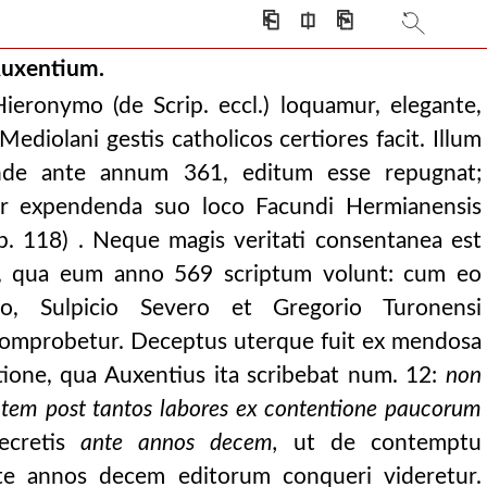
⎗
⎅
⎘
Auxentium.
ieronymo (de Scrip. eccl.) loquamur, elegante,
ediolani gestis catholicos certiores facit. Illum
inde ante annum 361, editum esse repugnat;
r expendenda suo loco Facundi Hermianensis
., p. 118) . Neque magis veritati consentanea est
ia, qua eum anno 569 scriptum volunt: cum eo
mo, Sulpicio Severo et Gregorio Turonensi
e comprobetur. Deceptus uterque fuit ex mendosa
ione, qua Auxentius ita scribebat num. 12:
non
tem post tantos labores ex contentione paucorum
ecretis
ante annos decem,
ut de contemptu
e annos decem editorum conqueri videretur.