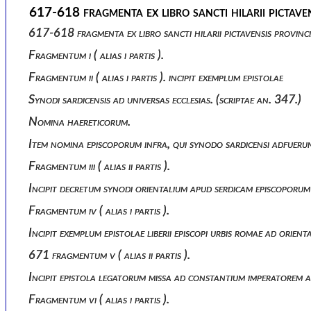
617-618 fragmenta ex libro sancti hilarii pictave
617-618 fragmenta ex libro sancti hilarii pictavensis provin
Fragmentum i ( alias i partis ).
Fragmentum ii ( alias i partis ). incipit exemplum epistolae
Synodi sardicensis ad universas ecclesias. (scriptae an. 347.)
Nomina haereticorum.
Item nomina episcoporum infra, qui synodo sardicensi adfuerunt
Fragmentum iii ( alias ii partis ).
Incipit decretum synodi orientalium apud serdicam episcoporu
Fragmentum iv ( alias i partis ).
Incipit exemplum epistolae liberii episcopi urbis romae ad orient
671 fragmentum v ( alias ii partis ).
Incipit epistola legatorum missa ad constantium imperatorem a 
Fragmentum vi ( alias i partis ).