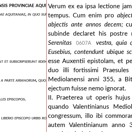
nsis provinciae aquitaniae, in quo sunt omnia, quae os
Verum ex ea ipsa lectione jam 
ciae aquitaniae, in quo sunt omnia, quae ostendunt vel quomodo, quib
tempus. Cum enim pro
abjec
abjectis ante annos decem;
cum
subinde declaret his postre 
Serenitas
vestra, quia 
0607A
Eusebius, contendunt ubique sc
esse Auxentii epistolam, et 
 et subscripserunt iidem in judicio.
duo illi fortissimi Praesule
Mediolanensi anni 355, a Bit
m a parte arianorum, quod miserunt ad africam ( editum an. 347).
ejectum fuisse nemo ignorat.
II. Praeterea ut operis hujus
ales episcopos.
quando Valentinianus Mediol
congressum, illo ibi commora
liberio episcopo urbis romae per luciferum episcopum ( circa an 354).
autem Valentinianum anno 3