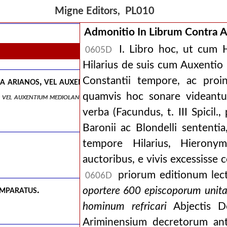
Migne Editors, PL010
Admonitio In Librum Contra 
I. Libro hoc, ut cum H
0605D
Hilarius de suis cum Auxentio M
Constantii tempore, ac pro
ra arianos, vel auxentium mediolanensem, liber unus.
quamvis hoc sonare videantu
 vel auxentium mediolanensem, liber unus.
verba (Facundus, t. III Spicil
Baronii ac Blondelli sentent
tempore Hilarius, Hierony
auctoribus, e vivis excessiss
priorum editionum lect
0606D
mparatus.
oportere 600 episcoporum unita
hominum refricari
Abjectis D
Ariminensium decretorum ant