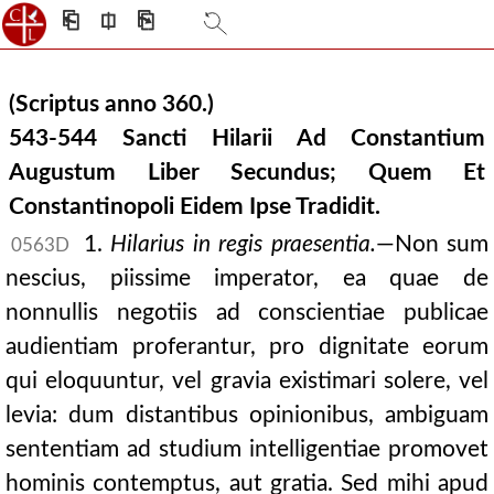
⎗
⎅
⎘
(Scriptus anno 360.)
543-544 Sancti Hilarii Ad Constantium
Augustum Liber Secundus; Quem Et
Constantinopoli Eidem Ipse Tradidit.
1.
Hilarius in regis praesentia.
—Non sum
0563D
nescius, piissime imperator, ea quae de
nonnullis negotiis ad conscientiae publicae
audientiam proferantur, pro dignitate eorum
qui eloquuntur, vel gravia existimari solere, vel
levia: dum distantibus opinionibus, ambiguam
sententiam ad studium intelligentiae promovet
hominis contemptus, aut gratia. Sed mihi apud