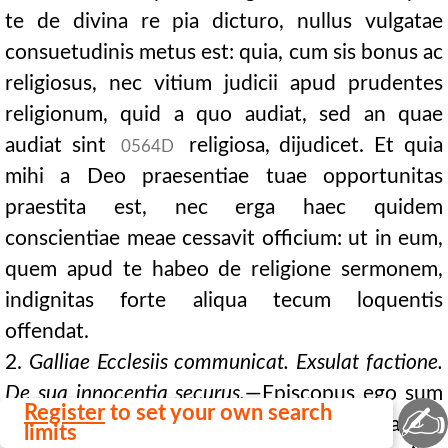
te de divina re pia dicturo, nullus vulgatae
consuetudinis metus est: quia, cum sis bonus ac
religiosus, nec vitium judicii apud prudentes
religionum, quid a quo audiat, sed an quae
audiat sint
religiosa, dijudicet. Et quia
0564D
mihi a Deo praesentiae tuae opportunitas
praestita est, nec erga haec quidem
conscientiae meae cessavit officium: ut in eum,
quem apud te habeo de religione sermonem,
indignitas forte aliqua tecum loquentis
offendat.
2.
Galliae Ecclesiis communicat. Exsulat factione.
De sua innocentia securus.
—Episcopus ego sum
✍
Register
to set your own search
in omnium Gallicarum ecclesiarum atque
limits