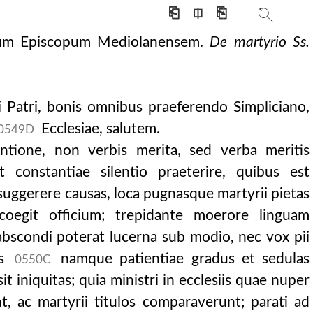
⎗
⎅
⎘
anum Episcopum Mediolanensem.
De martyrio Ss.
i Patri, bonis omnibus praeferendo Simpliciano,
Ecclesiae, salutem.
0549D
ione, non verbis merita, sed verba meritis
 constantiae silentio praeterire, quibus est
suggerere causas, loca pugnasque martyrii pietas
coegit officium; trepidante moerore linguam
abscondi poterat lucerna sub modio, nec vox pii
os
namque patientiae gradus et sedulas
0550C
t iniquitas; quia ministri in ecclesiis quae nuper
nt, ac martyrii titulos comparaverunt; parati ad