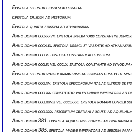
Epistola secunda ejusdem ad eosdem.
Epistola ejusdem ad nestorium.
Epistola quarta ejusdem ad athanasium.
Anno domini cccxxxvii. epistola imperatoris constantini junior
Anno domini cccxlix. epistola ursacii et valentis ad athanasiu
Anno domini ccclv. epistola constantii ad eusebium.
Anno domini ccclix vel ccclx. epistola constantii ad synodum
Epistola secunda synodi ariminensis ad constantium. petit syn
Anno domini ccclxv. epistola episcoporum italiae illyricis de 
Anno domini ccclxx. constitutio valentiniani imperatoris ad 
Anno domini ccclxxviii vel ccclxxxi. epistola romani concilii 
Anno domini ccclxxx. rescriptum gratiani augusti ad aquilinum
Anno domini 381. epistola aquileiensis concilii ad gratianum 
Anno domini 385. epistola maximi imperatoris ad siricium papam