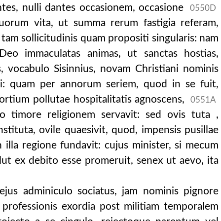
ntes, nulli dantes occasionem, occasione
0550D
uorum vita, ut summa rerum fastigia referam,
 tam sollicitudinis quam propositi singularis: nam
 Deo immaculatas animas, ut sanctas hostias,
, vocabulo Sisinnius, novam Christiani nominis
ni: quam per annorum seriem, quod in se fuit,
sortium pollutae hospitalitatis agnoscens,
0551A
 convenirent seloucia
 timore religionem servavit: sed ovis tuta ,
ituta, ovile quaesivit, quod, impensis pusillae
n illa regione fundavit: cujus minister, si mecum
lut ex debito esse promeruit, senex ut aevo, ita
p. 523.)
 petitum est. ( cou
 ejus adminiculo sociatus, jam nominis pignore
professionis exordia post militiam temporalem