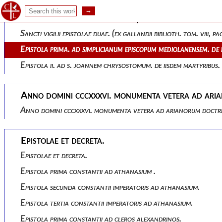
Sancti vigilii epistolae duae. (ex gallandii biblioth
Sancti vigilii epistolae duae. (ex gallandii biblioth. tom. viii,
Epistola prima. ad simplicianum episcopum mediolanensem. de ma
Epistola ii. ad s. joannem chrysostomum. de iisdem martyribus.
Anno domini cccxxxvi. monumenta vetera ad aria
Anno domini cccxxxvi. monumenta vetera ad arianorum doctri
Epistolae et decreta.
Epistolae et decreta.
Epistola prima constantii ad athanasium .
Epistola secunda constantii imperatoris ad athanasium.
Epistola tertia constantii imperatoris ad athanasium.
Epistola prima constantii ad cleros alexandrinos.