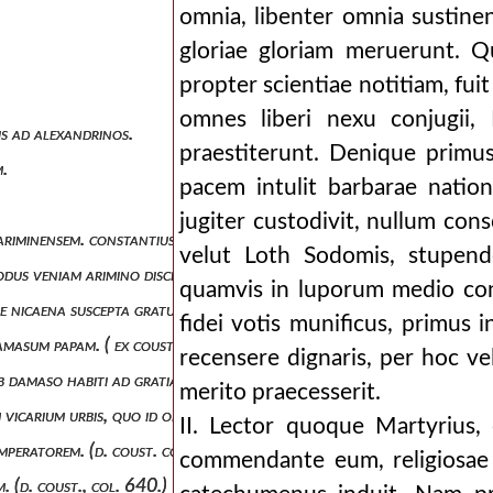
omnia, libenter omnia sustine
gloriae gloriam meruerunt. Q
propter scientiae notitiam, fuit
omnes liberi nexu conjugii,
is ad alexandrinos.
praestiterunt. Denique primus
m.
pacem intulit barbarae natio
jugiter custodivit, nullum con
 ariminensem. constantius monuit ne quid de orientalibus, qui seorsim
velut Loth Sodomis, stupendo
odus veniam arimino discedendi ante hiemis asperitatem.
quamvis in luporum medio const
fide nicaena suscepta gratulantium.
fidei votis munificus, primus i
damasum papam. ( ex coust. pag. 473.)
recensere dignaris, per hoc ve
sub damaso habiti ad gratianum et valentinianum imperatores. ( coust. 
merito praecesserit.
 vicarium urbis, quo id omne prope conceditur, quod superiori epistola
II. Lector quoque Martyrius,
imperatorem. (d. coust. col. 551.)
commendante eum, religiosae 
. (d. coust., col. 640.)