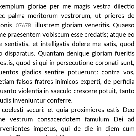
xemplum gloriae per me magis vestra dilectio
aec palma meritorum vestrorum, ut priores de
ionis
illustrem gloriam veneritis. Quaeso
0767B
 me praesentem vobiscum esse credatis; atque eo
entiatis, et intelligatis dolere me satis, quod
o disparatus. Quantam denique gloriam fueritis
estis, quod si qui in persecutione coronati sunt,
uentos gladios sentire potuerunt: contra vos,
tiam falsos fratres inimicos experti, de perfidia
 liber unus.
uanto violentia in saeculo crescere potuit, tanto
udis inveniuntur conferre.
coelesti securi: et quia proximiores estis Deo
us me vestrum consacerdotem famulum Dei ad
rvenientes impetus, qui de die in diem cum