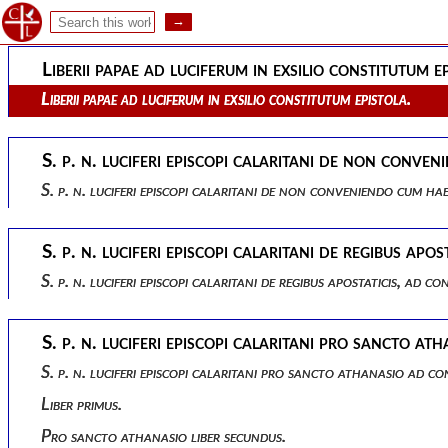
Sancti patris nostri luciferi episcopi calaritani pancratii pres
Liberii papae ad luciferum in exsilio constitutum e
Liberii papae ad luciferum in exsilio constitutum epistola.
S. p. n. luciferi episcopi calaritani de non conve
S. p. n. luciferi episcopi calaritani de non conveniendo cum h
S. p. n. luciferi episcopi calaritani de regibus ap
S. p. n. luciferi episcopi calaritani de regibus apostaticis, ad 
S. p. n. luciferi episcopi calaritani pro sancto a
S. p. n. luciferi episcopi calaritani pro sancto athanasio ad 
Liber primus.
Pro sancto athanasio liber secundus.