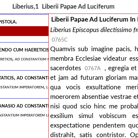
byteri et hilarii, legatorum sedis apostolicae epistola ad eusebium episc
Liberius,1 Liberii Papae Ad Luciferum
Liberii Papae Ad Luciferum In 
pistola.
Liberius
Episcopus dilectissimo fr
0765C
Quamvis sub imagine pacis, 
niendo cum haereticis, ad constantium imperatorem liber
membra Ecclesiae videatur ess
aereticis, ad constantium imperatorem liber unus.
sacerdotes
, egregia et
0767A
ostaticis, ad constantium imperatorem, liber unus.
et jam ad futuram gloriam mar
constantium imperatorem, liber unus.
qua vocis exsultatione meri
moerorem absentiae vestrae et
thanasio ad constantium imperatorem libri duo.
nisi quod scio hinc me probabi
constantium imperatorem libri duo.
exsilium simul vobiscum 
exspectatione pendentem quod
distrahit, satis contristor. 