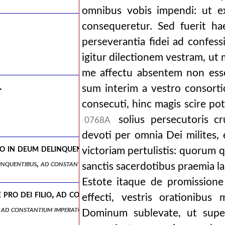
omnibus vobis impendi: ut e
consequeretur. Sed fuerit h
perseverantia fidei ad confess
igitur dilectionem vestram, ut
me affectu absentem non esse s
.
sum interim a vestro consorti
consecuti, hinc magis scire pot
solius persecutoris cr
0768A
devoti per omnia Dei milites, e
ndo in deum delinquentibus, ad constantium imperatorem,
victoriam pertulistis: quorum q
delinquentibus, ad constantium imperatorem, liber unus.
sanctis sacerdotibus praemia la
Estote itaque de promissione 
se pro dei filio, ad constantium imperatorem, liber unus.
effecti, vestris orationib
lio, ad constantium imperatorem, liber unus.
Dominum sublevate, ut supe