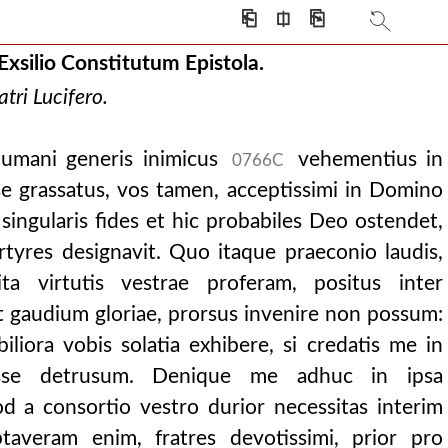
opum vercelle
⎗
⎅
⎘
Exsilio Constitutum Epistola.
atri Lucifero.
humani generis inimicus
vehementius in
 unus.
0766C
e grassatus, vos tamen, acceptissimi in Domino
 singularis fides et hic probabiles Deo ostendet,
tyres designavit. Quo itaque praeconio laudis,
ta virtutis vestrae proferam, positus inter
 gaudium gloriae, prorsus invenire non possum:
liora vobis solatia exhibere, si credatis me in
esse detrusum. Denique me adhuc in ipsa
 a consortio vestro durior necessitas interim
Optaveram enim, fratres devotissimi, prior pro